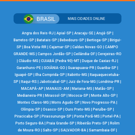
MAIS CIDADES ONLINE
Angra dos Reis-RJ
|
Apiaí-SP
|
Aracaju-SE
|
Arujá-SP
|
Barretos-SP
|
Batatais-SP
|
Bebedouro-SP
|
Bertioga-SP
|
Birigui-
SP
|
Boa Vista-RR
|
Cajamar-SP
|
Caldas Novas-GO
|
CAMPO
GRANDE-MS
|
Campos Jordão-SP
|
Ceilândia-DF
|
Cerejeiras-RO
|
Cláudio-MG
|
CUIABÁ (Pedra 90)-MT
|
Duque de Caxias-RJ
|
Garanhuns-PE
|
GOIÂNIA-GO
|
Guarapuava-PR
|
Guariba-SP
|
Iguapé-SP
|
Ilha Comprida-SP
|
Itabirito-MG
|
Itaquaquecetuba-
SP
|
Itaqui-RS
|
Jaboticabal-SP
|
Juiz de Fora-MG
|
Londrina-PR
|
MACAPÁ-AP
|
MANAUS-AM
|
Mariana-MG
|
Matão-SP
|
Medianeira-PR
|
Mirassol-SP
|
Mococa-SP
|
Monte Alto-SP
|
Montes Claros-MG
|
Morro Agudo-SP
|
Novo Progresso-PA
|
Olímpia-SP
|
Osasco-SP
|
Ouro Preto-MG
|
Peruíbe-SP
|
Piracicaba-SP
|
Pirassununga-SP
|
Ponta Porã-MS
|
Portel-PA
|
Porto Seguro-BA
|
Praia Grande-SP
|
Ribeirão Preto-SP
|
Rolim
de Moura-RO
|
Salto-SP
|
SALVADOR-BA
|
Samambaia-DF
|