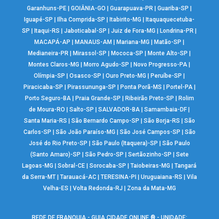
Garanhuns-PE
|
GOIÂNIA-GO
|
Guarapuava-PR
|
Guariba-SP
|
Iguapé-SP
|
Ilha Comprida-SP
|
Itabirito-MG
|
Itaquaquecetuba-
SP
|
Itaqui-RS
|
Jaboticabal-SP
|
Juiz de Fora-MG
|
Londrina-PR
|
MACAPÁ-AP
|
MANAUS-AM
|
Mariana-MG
|
Matão-SP
|
Medianeira-PR
|
Mirassol-SP
|
Mococa-SP
|
Monte Alto-SP
|
Montes Claros-MG
|
Morro Agudo-SP
|
Novo Progresso-PA
|
Olímpia-SP
|
Osasco-SP
|
Ouro Preto-MG
|
Peruíbe-SP
|
Piracicaba-SP
|
Pirassununga-SP
|
Ponta Porã-MS
|
Portel-PA
|
Porto Seguro-BA
|
Praia Grande-SP
|
Ribeirão Preto-SP
|
Rolim
de Moura-RO
|
Salto-SP
|
SALVADOR-BA
|
Samambaia-DF
|
Santa Maria-RS
|
São Bernardo Campo-SP
|
São Borja-RS
|
São
Carlos-SP
|
São João Paraíso-MG
|
São José Campos-SP
|
São
José do Rio Preto-SP
|
São Paulo (Itaquera)-SP
|
São Paulo
(Santo Amaro)-SP
|
São Pedro-SP
|
Sertãozinho-SP
|
Sete
Lagoas-MG
|
Sobral-CE
|
Sorocaba-SP
|
Taiobeiras-MG
|
Tangará
da Serra-MT
|
Tarauacá-AC
|
TERESINA-PI
|
Uruguaiana-RS
|
Vila
Velha-ES
|
Volta Redonda-RJ
|
Zona da Mata-MG
REDE DE FRANQUIA - GUIA CIDADE ONLINE ® - UNIDADE: