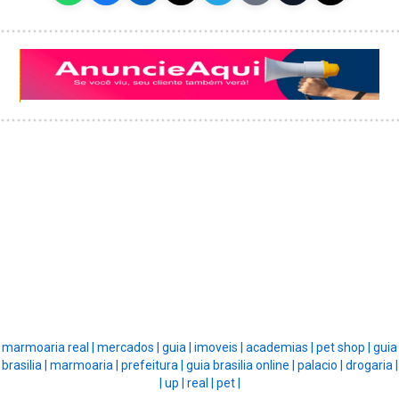
marmoaria real |
mercados |
guia |
imoveis |
academias |
pet shop |
guia
brasilia |
marmoaria |
prefeitura |
guia brasilia online |
palacio |
drogaria |
|
up |
real |
pet |