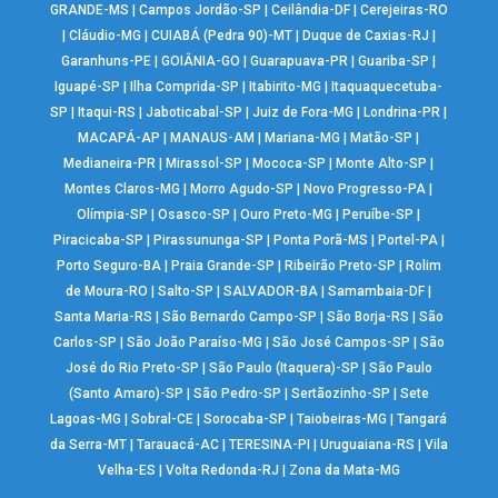
GRANDE-MS
|
Campos Jordão-SP
|
Ceilândia-DF
|
Cerejeiras-RO
|
Cláudio-MG
|
CUIABÁ (Pedra 90)-MT
|
Duque de Caxias-RJ
|
Garanhuns-PE
|
GOIÂNIA-GO
|
Guarapuava-PR
|
Guariba-SP
|
Iguapé-SP
|
Ilha Comprida-SP
|
Itabirito-MG
|
Itaquaquecetuba-
SP
|
Itaqui-RS
|
Jaboticabal-SP
|
Juiz de Fora-MG
|
Londrina-PR
|
MACAPÁ-AP
|
MANAUS-AM
|
Mariana-MG
|
Matão-SP
|
Medianeira-PR
|
Mirassol-SP
|
Mococa-SP
|
Monte Alto-SP
|
Montes Claros-MG
|
Morro Agudo-SP
|
Novo Progresso-PA
|
Olímpia-SP
|
Osasco-SP
|
Ouro Preto-MG
|
Peruíbe-SP
|
Piracicaba-SP
|
Pirassununga-SP
|
Ponta Porã-MS
|
Portel-PA
|
Porto Seguro-BA
|
Praia Grande-SP
|
Ribeirão Preto-SP
|
Rolim
de Moura-RO
|
Salto-SP
|
SALVADOR-BA
|
Samambaia-DF
|
Santa Maria-RS
|
São Bernardo Campo-SP
|
São Borja-RS
|
São
Carlos-SP
|
São João Paraíso-MG
|
São José Campos-SP
|
São
José do Rio Preto-SP
|
São Paulo (Itaquera)-SP
|
São Paulo
(Santo Amaro)-SP
|
São Pedro-SP
|
Sertãozinho-SP
|
Sete
Lagoas-MG
|
Sobral-CE
|
Sorocaba-SP
|
Taiobeiras-MG
|
Tangará
da Serra-MT
|
Tarauacá-AC
|
TERESINA-PI
|
Uruguaiana-RS
|
Vila
Velha-ES
|
Volta Redonda-RJ
|
Zona da Mata-MG