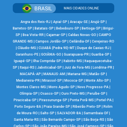
MAIS CIDADES ONLINE
Angra dos Reis-RJ
|
Apiaí-SP
|
Aracaju-SE
|
Arujá-SP
|
Barretos-SP
|
Batatais-SP
|
Bebedouro-SP
|
Bertioga-SP
|
Birigui-
SP
|
Boa Vista-RR
|
Cajamar-SP
|
Caldas Novas-GO
|
CAMPO
GRANDE-MS
|
Campos Jordão-SP
|
Ceilândia-DF
|
Cerejeiras-RO
|
Cláudio-MG
|
CUIABÁ (Pedra 90)-MT
|
Duque de Caxias-RJ
|
Garanhuns-PE
|
GOIÂNIA-GO
|
Guarapuava-PR
|
Guariba-SP
|
Iguapé-SP
|
Ilha Comprida-SP
|
Itabirito-MG
|
Itaquaquecetuba-
SP
|
Itaqui-RS
|
Jaboticabal-SP
|
Juiz de Fora-MG
|
Londrina-PR
|
MACAPÁ-AP
|
MANAUS-AM
|
Mariana-MG
|
Matão-SP
|
Medianeira-PR
|
Mirassol-SP
|
Mococa-SP
|
Monte Alto-SP
|
Montes Claros-MG
|
Morro Agudo-SP
|
Novo Progresso-PA
|
Olímpia-SP
|
Osasco-SP
|
Ouro Preto-MG
|
Peruíbe-SP
|
Piracicaba-SP
|
Pirassununga-SP
|
Ponta Porã-MS
|
Portel-PA
|
Porto Seguro-BA
|
Praia Grande-SP
|
Ribeirão Preto-SP
|
Rolim
de Moura-RO
|
Salto-SP
|
SALVADOR-BA
|
Samambaia-DF
|
Santa Maria-RS
|
São Bernardo Campo-SP
|
São Borja-RS
|
São
Carlos-SP
|
São João Paraíso-MG
|
São José Campos-SP
|
São