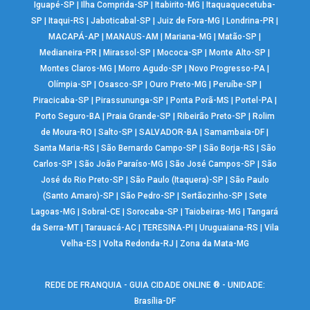
Iguapé-SP
|
Ilha Comprida-SP
|
Itabirito-MG
|
Itaquaquecetuba-
SP
|
Itaqui-RS
|
Jaboticabal-SP
|
Juiz de Fora-MG
|
Londrina-PR
|
MACAPÁ-AP
|
MANAUS-AM
|
Mariana-MG
|
Matão-SP
|
Medianeira-PR
|
Mirassol-SP
|
Mococa-SP
|
Monte Alto-SP
|
Montes Claros-MG
|
Morro Agudo-SP
|
Novo Progresso-PA
|
Olímpia-SP
|
Osasco-SP
|
Ouro Preto-MG
|
Peruíbe-SP
|
Piracicaba-SP
|
Pirassununga-SP
|
Ponta Porã-MS
|
Portel-PA
|
Porto Seguro-BA
|
Praia Grande-SP
|
Ribeirão Preto-SP
|
Rolim
de Moura-RO
|
Salto-SP
|
SALVADOR-BA
|
Samambaia-DF
|
Santa Maria-RS
|
São Bernardo Campo-SP
|
São Borja-RS
|
São
Carlos-SP
|
São João Paraíso-MG
|
São José Campos-SP
|
São
José do Rio Preto-SP
|
São Paulo (Itaquera)-SP
|
São Paulo
(Santo Amaro)-SP
|
São Pedro-SP
|
Sertãozinho-SP
|
Sete
Lagoas-MG
|
Sobral-CE
|
Sorocaba-SP
|
Taiobeiras-MG
|
Tangará
da Serra-MT
|
Tarauacá-AC
|
TERESINA-PI
|
Uruguaiana-RS
|
Vila
Velha-ES
|
Volta Redonda-RJ
|
Zona da Mata-MG
REDE DE FRANQUIA - GUIA CIDADE ONLINE ® - UNIDADE:
Brasília-DF