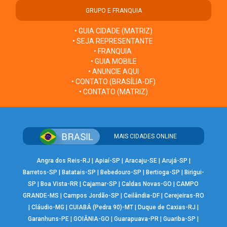
GRUPO E FRANQUIA
• GUIA CIDADE (MATRIZ)
• SEJA REPRESENTANTE
• FRANQUIA
• GUIA MOBILE
• ANUNCIE AQUI
• CONTATO (BRASÍLIA-DF)
• CONTATO (MATRIZ)
MAIS CIDADES ONLINE
Angra dos Reis-RJ
|
Apiaí-SP
|
Aracaju-SE
|
Arujá-SP
|
Barretos-SP
|
Batatais-SP
|
Bebedouro-SP
|
Bertioga-SP
|
Birigui-
SP
|
Boa Vista-RR
|
Cajamar-SP
|
Caldas Novas-GO
|
CAMPO
GRANDE-MS
|
Campos Jordão-SP
|
Ceilândia-DF
|
Cerejeiras-RO
|
Cláudio-MG
|
CUIABÁ (Pedra 90)-MT
|
Duque de Caxias-RJ
|
Garanhuns-PE
|
GOIÂNIA-GO
|
Guarapuava-PR
|
Guariba-SP
|