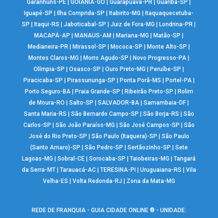
Garanhuns-PE
|
GOIÂNIA-GO
|
Guarapuava-PR
|
Guariba-SP
|
Iguapé-SP
|
Ilha Comprida-SP
|
Itabirito-MG
|
Itaquaquecetuba-
SP
|
Itaqui-RS
|
Jaboticabal-SP
|
Juiz de Fora-MG
|
Londrina-PR
|
MACAPÁ-AP
|
MANAUS-AM
|
Mariana-MG
|
Matão-SP
|
Medianeira-PR
|
Mirassol-SP
|
Mococa-SP
|
Monte Alto-SP
|
Montes Claros-MG
|
Morro Agudo-SP
|
Novo Progresso-PA
|
Olímpia-SP
|
Osasco-SP
|
Ouro Preto-MG
|
Peruíbe-SP
|
Piracicaba-SP
|
Pirassununga-SP
|
Ponta Porã-MS
|
Portel-PA
|
Porto Seguro-BA
|
Praia Grande-SP
|
Ribeirão Preto-SP
|
Rolim
de Moura-RO
|
Salto-SP
|
SALVADOR-BA
|
Samambaia-DF
|
Santa Maria-RS
|
São Bernardo Campo-SP
|
São Borja-RS
|
São
Carlos-SP
|
São João Paraíso-MG
|
São José Campos-SP
|
São
José do Rio Preto-SP
|
São Paulo (Itaquera)-SP
|
São Paulo
(Santo Amaro)-SP
|
São Pedro-SP
|
Sertãozinho-SP
|
Sete
Lagoas-MG
|
Sobral-CE
|
Sorocaba-SP
|
Taiobeiras-MG
|
Tangará
da Serra-MT
|
Tarauacá-AC
|
TERESINA-PI
|
Uruguaiana-RS
|
Vila
Velha-ES
|
Volta Redonda-RJ
|
Zona da Mata-MG
REDE DE FRANQUIA - GUIA CIDADE ONLINE ® - UNIDADE: