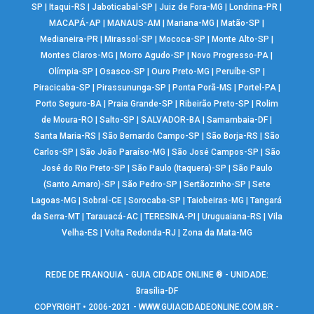
SP
|
Itaqui-RS
|
Jaboticabal-SP
|
Juiz de Fora-MG
|
Londrina-PR
|
MACAPÁ-AP
|
MANAUS-AM
|
Mariana-MG
|
Matão-SP
|
Medianeira-PR
|
Mirassol-SP
|
Mococa-SP
|
Monte Alto-SP
|
Montes Claros-MG
|
Morro Agudo-SP
|
Novo Progresso-PA
|
Olímpia-SP
|
Osasco-SP
|
Ouro Preto-MG
|
Peruíbe-SP
|
Piracicaba-SP
|
Pirassununga-SP
|
Ponta Porã-MS
|
Portel-PA
|
Porto Seguro-BA
|
Praia Grande-SP
|
Ribeirão Preto-SP
|
Rolim
de Moura-RO
|
Salto-SP
|
SALVADOR-BA
|
Samambaia-DF
|
Santa Maria-RS
|
São Bernardo Campo-SP
|
São Borja-RS
|
São
Carlos-SP
|
São João Paraíso-MG
|
São José Campos-SP
|
São
José do Rio Preto-SP
|
São Paulo (Itaquera)-SP
|
São Paulo
(Santo Amaro)-SP
|
São Pedro-SP
|
Sertãozinho-SP
|
Sete
Lagoas-MG
|
Sobral-CE
|
Sorocaba-SP
|
Taiobeiras-MG
|
Tangará
da Serra-MT
|
Tarauacá-AC
|
TERESINA-PI
|
Uruguaiana-RS
|
Vila
Velha-ES
|
Volta Redonda-RJ
|
Zona da Mata-MG
REDE DE FRANQUIA - GUIA CIDADE ONLINE ® - UNIDADE:
Brasília-DF
COPYRIGHT • 2006-2021 -
WWW.GUIACIDADEONLINE.COM.BR
-