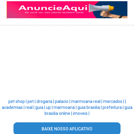
pet shop |
pet |
drogaria |
palacio |
marmoaria real |
mercados |
|
academias |
real |
guia |
up |
marmoaria |
guia brasilia |
prefeitura |
guia
brasilia online |
imoveis |
BAIXE NOSSO APLICATIVO