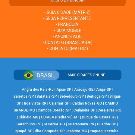
GRUPO E FRANQUIA
• GUIA CIDADE (MATRIZ)
• SEJA REPRESENTANTE
• FRANQUIA
• GUIA MOBILE
• ANUNCIE AQUI
• CONTATO (BRASÍLIA-DF)
• CONTATO (MATRIZ)
MAIS CIDADES ONLINE
Angra dos Reis-RJ
|
Apiaí-SP
|
Aracaju-SE
|
Arujá-SP
|
Barretos-SP
|
Batatais-SP
|
Bebedouro-SP
|
Bertioga-SP
|
Birigui-
SP
|
Boa Vista-RR
|
Cajamar-SP
|
Caldas Novas-GO
|
CAMPO
GRANDE-MS
|
Campos Jordão-SP
|
Ceilândia-DF
|
Cerejeiras-RO
|
Cláudio-MG
|
CUIABÁ (Pedra 90)-MT
|
Duque de Caxias-RJ
|
Garanhuns-PE
|
GOIÂNIA-GO
|
Guarapuava-PR
|
Guariba-SP
|
Iguapé-SP
|
Ilha Comprida-SP
|
Itabirito-MG
|
Itaquaquecetuba-