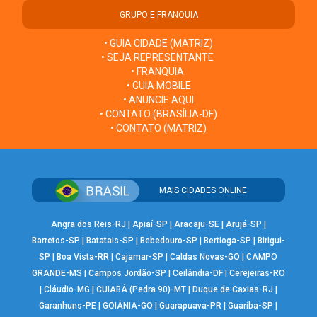
GRUPO E FRANQUIA
• GUIA CIDADE (MATRIZ)
• SEJA REPRESENTANTE
• FRANQUIA
• GUIA MOBILE
• ANUNCIE AQUI
• CONTATO (BRASÍLIA-DF)
• CONTATO (MATRIZ)
MAIS CIDADES ONLINE
Angra dos Reis-RJ
|
Apiaí-SP
|
Aracaju-SE
|
Arujá-SP
|
Barretos-SP
|
Batatais-SP
|
Bebedouro-SP
|
Bertioga-SP
|
Birigui-
SP
|
Boa Vista-RR
|
Cajamar-SP
|
Caldas Novas-GO
|
CAMPO
GRANDE-MS
|
Campos Jordão-SP
|
Ceilândia-DF
|
Cerejeiras-RO
|
Cláudio-MG
|
CUIABÁ (Pedra 90)-MT
|
Duque de Caxias-RJ
|
Garanhuns-PE
|
GOIÂNIA-GO
|
Guarapuava-PR
|
Guariba-SP
|