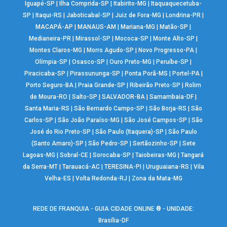
Iguapé-SP
|
Ilha Comprida-SP
|
Itabirito-MG
|
Itaquaquecetuba-
SP
|
Itaqui-RS
|
Jaboticabal-SP
|
Juiz de Fora-MG
|
Londrina-PR
|
MACAPÁ-AP
|
MANAUS-AM
|
Mariana-MG
|
Matão-SP
|
Medianeira-PR
|
Mirassol-SP
|
Mococa-SP
|
Monte Alto-SP
|
Montes Claros-MG
|
Morro Agudo-SP
|
Novo Progresso-PA
|
Olímpia-SP
|
Osasco-SP
|
Ouro Preto-MG
|
Peruíbe-SP
|
Piracicaba-SP
|
Pirassununga-SP
|
Ponta Porã-MS
|
Portel-PA
|
Porto Seguro-BA
|
Praia Grande-SP
|
Ribeirão Preto-SP
|
Rolim
de Moura-RO
|
Salto-SP
|
SALVADOR-BA
|
Samambaia-DF
|
Santa Maria-RS
|
São Bernardo Campo-SP
|
São Borja-RS
|
São
Carlos-SP
|
São João Paraíso-MG
|
São José Campos-SP
|
São
José do Rio Preto-SP
|
São Paulo (Itaquera)-SP
|
São Paulo
(Santo Amaro)-SP
|
São Pedro-SP
|
Sertãozinho-SP
|
Sete
Lagoas-MG
|
Sobral-CE
|
Sorocaba-SP
|
Taiobeiras-MG
|
Tangará
da Serra-MT
|
Tarauacá-AC
|
TERESINA-PI
|
Uruguaiana-RS
|
Vila
Velha-ES
|
Volta Redonda-RJ
|
Zona da Mata-MG
REDE DE FRANQUIA - GUIA CIDADE ONLINE ® - UNIDADE:
Brasília-DF