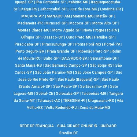
Iguapé-SP
|
Ilha Comprida-SP
|
Itabirito-MG
|
Itaquaquecetuba-
SP
|
Itaqui-RS
|
Jaboticabal-SP
|
Juiz de Fora-MG
|
Londrina-PR
|
MACAPÁ-AP
|
MANAUS-AM
|
Mariana-MG
|
Matão-SP
|
Medianeira-PR
|
Mirassol-SP
|
Mococa-SP
|
Monte Alto-SP
|
Montes Claros-MG
|
Morro Agudo-SP
|
Novo Progresso-PA
|
Olímpia-SP
|
Osasco-SP
|
Ouro Preto-MG
|
Peruíbe-SP
|
Piracicaba-SP
|
Pirassununga-SP
|
Ponta Porã-MS
|
Portel-PA
|
Porto Seguro-BA
|
Praia Grande-SP
|
Ribeirão Preto-SP
|
Rolim
de Moura-RO
|
Salto-SP
|
SALVADOR-BA
|
Samambaia-DF
|
Santa Maria-RS
|
São Bernardo Campo-SP
|
São Borja-RS
|
São
Carlos-SP
|
São João Paraíso-MG
|
São José Campos-SP
|
São
José do Rio Preto-SP
|
São Paulo (Itaquera)-SP
|
São Paulo
(Santo Amaro)-SP
|
São Pedro-SP
|
Sertãozinho-SP
|
Sete
Lagoas-MG
|
Sobral-CE
|
Sorocaba-SP
|
Taiobeiras-MG
|
Tangará
da Serra-MT
|
Tarauacá-AC
|
TERESINA-PI
|
Uruguaiana-RS
|
Vila
Velha-ES
|
Volta Redonda-RJ
|
Zona da Mata-MG
REDE DE FRANQUIA - GUIA CIDADE ONLINE ® - UNIDADE:
Brasília-DF