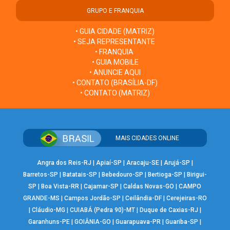
GRUPO E FRANQUIA
• GUIA CIDADE (MATRIZ)
• SEJA REPRESENTANTE
• FRANQUIA
• GUIA MOBILE
• ANUNCIE AQUI
• CONTATO (BRASÍLIA-DF)
• CONTATO (MATRIZ)
MAIS CIDADES ONLINE
Angra dos Reis-RJ
|
Apiaí-SP
|
Aracaju-SE
|
Arujá-SP
|
Barretos-SP
|
Batatais-SP
|
Bebedouro-SP
|
Bertioga-SP
|
Birigui-
SP
|
Boa Vista-RR
|
Cajamar-SP
|
Caldas Novas-GO
|
CAMPO
GRANDE-MS
|
Campos Jordão-SP
|
Ceilândia-DF
|
Cerejeiras-RO
|
Cláudio-MG
|
CUIABÁ (Pedra 90)-MT
|
Duque de Caxias-RJ
|
Garanhuns-PE
|
GOIÂNIA-GO
|
Guarapuava-PR
|
Guariba-SP
|