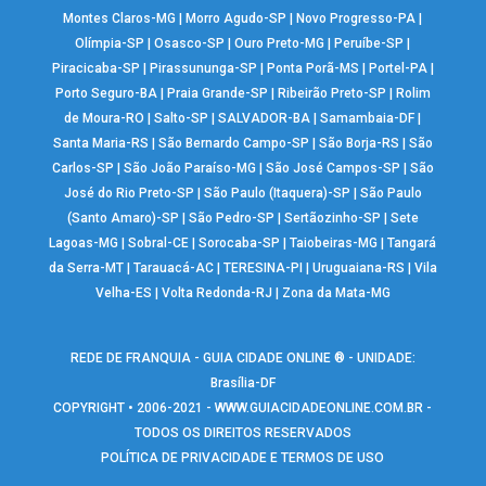
Montes Claros-MG
|
Morro Agudo-SP
|
Novo Progresso-PA
|
Olímpia-SP
|
Osasco-SP
|
Ouro Preto-MG
|
Peruíbe-SP
|
Piracicaba-SP
|
Pirassununga-SP
|
Ponta Porã-MS
|
Portel-PA
|
Porto Seguro-BA
|
Praia Grande-SP
|
Ribeirão Preto-SP
|
Rolim
de Moura-RO
|
Salto-SP
|
SALVADOR-BA
|
Samambaia-DF
|
Santa Maria-RS
|
São Bernardo Campo-SP
|
São Borja-RS
|
São
Carlos-SP
|
São João Paraíso-MG
|
São José Campos-SP
|
São
José do Rio Preto-SP
|
São Paulo (Itaquera)-SP
|
São Paulo
(Santo Amaro)-SP
|
São Pedro-SP
|
Sertãozinho-SP
|
Sete
Lagoas-MG
|
Sobral-CE
|
Sorocaba-SP
|
Taiobeiras-MG
|
Tangará
da Serra-MT
|
Tarauacá-AC
|
TERESINA-PI
|
Uruguaiana-RS
|
Vila
Velha-ES
|
Volta Redonda-RJ
|
Zona da Mata-MG
REDE DE FRANQUIA - GUIA CIDADE ONLINE ® - UNIDADE:
Brasília-DF
COPYRIGHT • 2006-2021 -
WWW.GUIACIDADEONLINE.COM.BR
-
TODOS OS DIREITOS RESERVADOS
POLÍTICA DE PRIVACIDADE E TERMOS DE USO