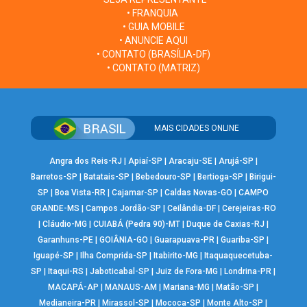
• FRANQUIA
• GUIA MOBILE
• ANUNCIE AQUI
• CONTATO (BRASÍLIA-DF)
• CONTATO (MATRIZ)
MAIS CIDADES ONLINE
Angra dos Reis-RJ
|
Apiaí-SP
|
Aracaju-SE
|
Arujá-SP
|
Barretos-SP
|
Batatais-SP
|
Bebedouro-SP
|
Bertioga-SP
|
Birigui-
SP
|
Boa Vista-RR
|
Cajamar-SP
|
Caldas Novas-GO
|
CAMPO
GRANDE-MS
|
Campos Jordão-SP
|
Ceilândia-DF
|
Cerejeiras-RO
|
Cláudio-MG
|
CUIABÁ (Pedra 90)-MT
|
Duque de Caxias-RJ
|
Garanhuns-PE
|
GOIÂNIA-GO
|
Guarapuava-PR
|
Guariba-SP
|
Iguapé-SP
|
Ilha Comprida-SP
|
Itabirito-MG
|
Itaquaquecetuba-
SP
|
Itaqui-RS
|
Jaboticabal-SP
|
Juiz de Fora-MG
|
Londrina-PR
|
MACAPÁ-AP
|
MANAUS-AM
|
Mariana-MG
|
Matão-SP
|
Medianeira-PR
|
Mirassol-SP
|
Mococa-SP
|
Monte Alto-SP
|