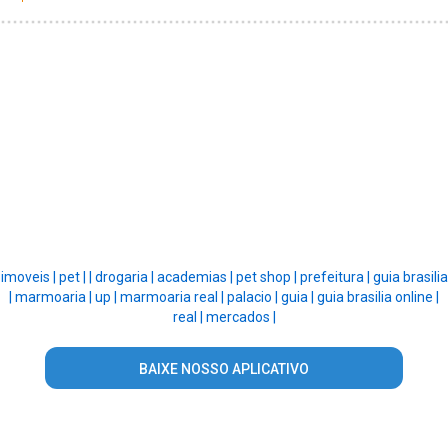
imoveis |
pet |
|
drogaria |
academias |
pet shop |
prefeitura |
guia brasilia
|
marmoaria |
up |
marmoaria real |
palacio |
guia |
guia brasilia online |
real |
mercados |
BAIXE NOSSO APLICATIVO