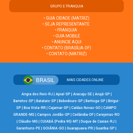
GRUPO E FRANQUIA
• GUIA CIDADE (MATRIZ)
• SEJA REPRESENTANTE
• FRANQUIA
• GUIA MOBILE
• ANUNCIE AQUI
• CONTATO (BRASÍLIA-DF)
• CONTATO (MATRIZ)
MAIS CIDADES ONLINE
Angra dos Reis-RJ
|
Apiaí-SP
|
Aracaju-SE
|
Arujá-SP
|
Barretos-SP
|
Batatais-SP
|
Bebedouro-SP
|
Bertioga-SP
|
Birigui-
SP
|
Boa Vista-RR
|
Cajamar-SP
|
Caldas Novas-GO
|
CAMPO
GRANDE-MS
|
Campos Jordão-SP
|
Ceilândia-DF
|
Cerejeiras-RO
|
Cláudio-MG
|
CUIABÁ (Pedra 90)-MT
|
Duque de Caxias-RJ
|
Garanhuns-PE
|
GOIÂNIA-GO
|
Guarapuava-PR
|
Guariba-SP
|