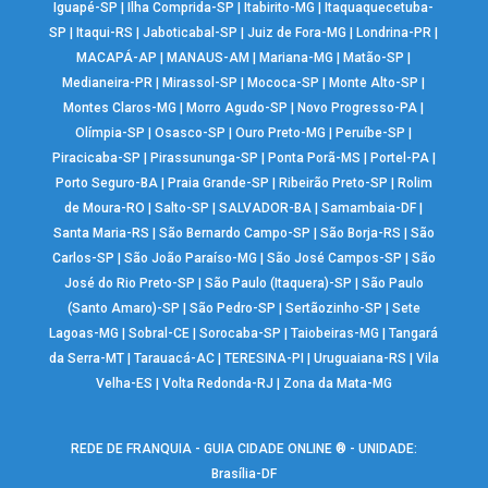
Iguapé-SP
|
Ilha Comprida-SP
|
Itabirito-MG
|
Itaquaquecetuba-
SP
|
Itaqui-RS
|
Jaboticabal-SP
|
Juiz de Fora-MG
|
Londrina-PR
|
MACAPÁ-AP
|
MANAUS-AM
|
Mariana-MG
|
Matão-SP
|
Medianeira-PR
|
Mirassol-SP
|
Mococa-SP
|
Monte Alto-SP
|
Montes Claros-MG
|
Morro Agudo-SP
|
Novo Progresso-PA
|
Olímpia-SP
|
Osasco-SP
|
Ouro Preto-MG
|
Peruíbe-SP
|
Piracicaba-SP
|
Pirassununga-SP
|
Ponta Porã-MS
|
Portel-PA
|
Porto Seguro-BA
|
Praia Grande-SP
|
Ribeirão Preto-SP
|
Rolim
de Moura-RO
|
Salto-SP
|
SALVADOR-BA
|
Samambaia-DF
|
Santa Maria-RS
|
São Bernardo Campo-SP
|
São Borja-RS
|
São
Carlos-SP
|
São João Paraíso-MG
|
São José Campos-SP
|
São
José do Rio Preto-SP
|
São Paulo (Itaquera)-SP
|
São Paulo
(Santo Amaro)-SP
|
São Pedro-SP
|
Sertãozinho-SP
|
Sete
Lagoas-MG
|
Sobral-CE
|
Sorocaba-SP
|
Taiobeiras-MG
|
Tangará
da Serra-MT
|
Tarauacá-AC
|
TERESINA-PI
|
Uruguaiana-RS
|
Vila
Velha-ES
|
Volta Redonda-RJ
|
Zona da Mata-MG
REDE DE FRANQUIA - GUIA CIDADE ONLINE ® - UNIDADE:
Brasília-DF