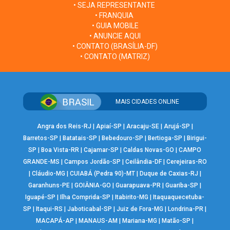
• SEJA REPRESENTANTE
• FRANQUIA
• GUIA MOBILE
• ANUNCIE AQUI
• CONTATO (BRASÍLIA-DF)
• CONTATO (MATRIZ)
MAIS CIDADES ONLINE
Angra dos Reis-RJ
|
Apiaí-SP
|
Aracaju-SE
|
Arujá-SP
|
Barretos-SP
|
Batatais-SP
|
Bebedouro-SP
|
Bertioga-SP
|
Birigui-
SP
|
Boa Vista-RR
|
Cajamar-SP
|
Caldas Novas-GO
|
CAMPO
GRANDE-MS
|
Campos Jordão-SP
|
Ceilândia-DF
|
Cerejeiras-RO
|
Cláudio-MG
|
CUIABÁ (Pedra 90)-MT
|
Duque de Caxias-RJ
|
Garanhuns-PE
|
GOIÂNIA-GO
|
Guarapuava-PR
|
Guariba-SP
|
Iguapé-SP
|
Ilha Comprida-SP
|
Itabirito-MG
|
Itaquaquecetuba-
SP
|
Itaqui-RS
|
Jaboticabal-SP
|
Juiz de Fora-MG
|
Londrina-PR
|
MACAPÁ-AP
|
MANAUS-AM
|
Mariana-MG
|
Matão-SP
|