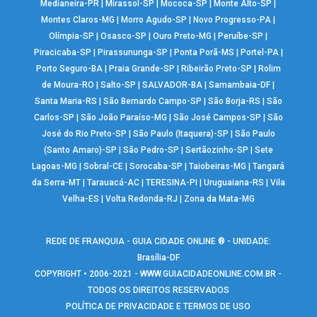
Medianeira-PR
|
Mirassol-SP
|
Mococa-SP
|
Monte Alto-SP
|
Montes Claros-MG
|
Morro Agudo-SP
|
Novo Progresso-PA
|
Olímpia-SP
|
Osasco-SP
|
Ouro Preto-MG
|
Peruíbe-SP
|
Piracicaba-SP
|
Pirassununga-SP
|
Ponta Porã-MS
|
Portel-PA
|
Porto Seguro-BA
|
Praia Grande-SP
|
Ribeirão Preto-SP
|
Rolim
de Moura-RO
|
Salto-SP
|
SALVADOR-BA
|
Samambaia-DF
|
Santa Maria-RS
|
São Bernardo Campo-SP
|
São Borja-RS
|
São
Carlos-SP
|
São João Paraíso-MG
|
São José Campos-SP
|
São
José do Rio Preto-SP
|
São Paulo (Itaquera)-SP
|
São Paulo
(Santo Amaro)-SP
|
São Pedro-SP
|
Sertãozinho-SP
|
Sete
Lagoas-MG
|
Sobral-CE
|
Sorocaba-SP
|
Taiobeiras-MG
|
Tangará
da Serra-MT
|
Tarauacá-AC
|
TERESINA-PI
|
Uruguaiana-RS
|
Vila
Velha-ES
|
Volta Redonda-RJ
|
Zona da Mata-MG
REDE DE FRANQUIA - GUIA CIDADE ONLINE ® - UNIDADE:
Brasília-DF
COPYRIGHT • 2006-2021 -
WWW.GUIACIDADEONLINE.COM.BR
-
TODOS OS DIREITOS RESERVADOS
POLÍTICA DE PRIVACIDADE E TERMOS DE USO