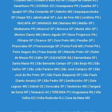
|
Cláudio-MG
|
CUIABÁ (Pedra 90)-MT
|
Duque de Caxias-RJ
|
Garanhuns-PE
|
GOIÂNIA-GO
|
Guarapuava-PR
|
Guariba-SP
|
Iguapé-SP
|
Ilha Comprida-SP
|
Itabirito-MG
|
Itaquaquecetuba-
SP
|
Itaqui-RS
|
Jaboticabal-SP
|
Juiz de Fora-MG
|
Londrina-PR
|
MACAPÁ-AP
|
MANAUS-AM
|
Mariana-MG
|
Matão-SP
|
Medianeira-PR
|
Mirassol-SP
|
Mococa-SP
|
Monte Alto-SP
|
Montes Claros-MG
|
Morro Agudo-SP
|
Novo Progresso-PA
|
Olímpia-SP
|
Osasco-SP
|
Ouro Preto-MG
|
Peruíbe-SP
|
Piracicaba-SP
|
Pirassununga-SP
|
Ponta Porã-MS
|
Portel-PA
|
Porto Seguro-BA
|
Praia Grande-SP
|
Ribeirão Preto-SP
|
Rolim
de Moura-RO
|
Salto-SP
|
SALVADOR-BA
|
Samambaia-DF
|
Santa Maria-RS
|
São Bernardo Campo-SP
|
São Borja-RS
|
São
Carlos-SP
|
São João Paraíso-MG
|
São José Campos-SP
|
São
José do Rio Preto-SP
|
São Paulo (Itaquera)-SP
|
São Paulo
(Santo Amaro)-SP
|
São Pedro-SP
|
Sertãozinho-SP
|
Sete
Lagoas-MG
|
Sobral-CE
|
Sorocaba-SP
|
Taiobeiras-MG
|
Tangará
da Serra-MT
|
Tarauacá-AC
|
TERESINA-PI
|
Uruguaiana-RS
|
Vila
Velha-ES
|
Volta Redonda-RJ
|
Zona da Mata-MG