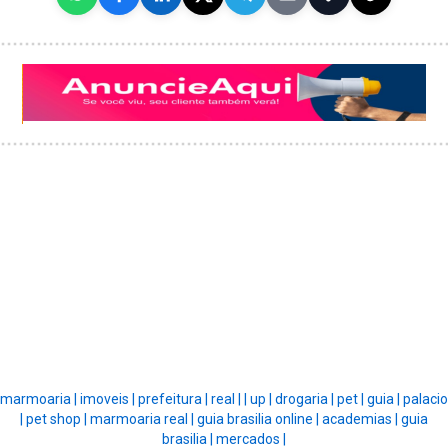
marmoaria |
imoveis |
prefeitura |
real |
|
up |
drogaria |
pet |
guia |
palacio
|
pet shop |
marmoaria real |
guia brasilia online |
academias |
guia
brasilia |
mercados |