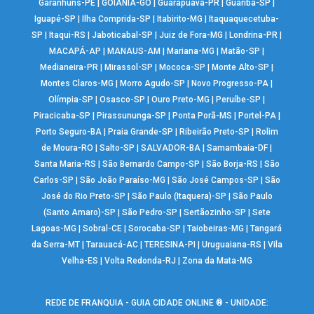
Garanhuns-PE
|
GOIÂNIA-GO
|
Guarapuava-PR
|
Guariba-SP
|
Iguapé-SP
|
Ilha Comprida-SP
|
Itabirito-MG
|
Itaquaquecetuba-
SP
|
Itaqui-RS
|
Jaboticabal-SP
|
Juiz de Fora-MG
|
Londrina-PR
|
MACAPÁ-AP
|
MANAUS-AM
|
Mariana-MG
|
Matão-SP
|
Medianeira-PR
|
Mirassol-SP
|
Mococa-SP
|
Monte Alto-SP
|
Montes Claros-MG
|
Morro Agudo-SP
|
Novo Progresso-PA
|
Olímpia-SP
|
Osasco-SP
|
Ouro Preto-MG
|
Peruíbe-SP
|
Piracicaba-SP
|
Pirassununga-SP
|
Ponta Porã-MS
|
Portel-PA
|
Porto Seguro-BA
|
Praia Grande-SP
|
Ribeirão Preto-SP
|
Rolim
de Moura-RO
|
Salto-SP
|
SALVADOR-BA
|
Samambaia-DF
|
Santa Maria-RS
|
São Bernardo Campo-SP
|
São Borja-RS
|
São
Carlos-SP
|
São João Paraíso-MG
|
São José Campos-SP
|
São
José do Rio Preto-SP
|
São Paulo (Itaquera)-SP
|
São Paulo
(Santo Amaro)-SP
|
São Pedro-SP
|
Sertãozinho-SP
|
Sete
Lagoas-MG
|
Sobral-CE
|
Sorocaba-SP
|
Taiobeiras-MG
|
Tangará
da Serra-MT
|
Tarauacá-AC
|
TERESINA-PI
|
Uruguaiana-RS
|
Vila
Velha-ES
|
Volta Redonda-RJ
|
Zona da Mata-MG
REDE DE FRANQUIA - GUIA CIDADE ONLINE ® - UNIDADE: