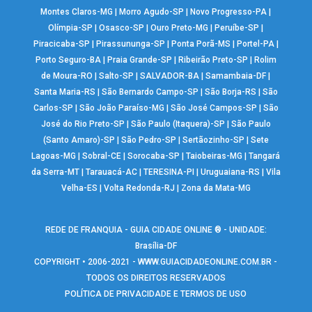
Montes Claros-MG
|
Morro Agudo-SP
|
Novo Progresso-PA
|
Olímpia-SP
|
Osasco-SP
|
Ouro Preto-MG
|
Peruíbe-SP
|
Piracicaba-SP
|
Pirassununga-SP
|
Ponta Porã-MS
|
Portel-PA
|
Porto Seguro-BA
|
Praia Grande-SP
|
Ribeirão Preto-SP
|
Rolim
de Moura-RO
|
Salto-SP
|
SALVADOR-BA
|
Samambaia-DF
|
Santa Maria-RS
|
São Bernardo Campo-SP
|
São Borja-RS
|
São
Carlos-SP
|
São João Paraíso-MG
|
São José Campos-SP
|
São
José do Rio Preto-SP
|
São Paulo (Itaquera)-SP
|
São Paulo
(Santo Amaro)-SP
|
São Pedro-SP
|
Sertãozinho-SP
|
Sete
Lagoas-MG
|
Sobral-CE
|
Sorocaba-SP
|
Taiobeiras-MG
|
Tangará
da Serra-MT
|
Tarauacá-AC
|
TERESINA-PI
|
Uruguaiana-RS
|
Vila
Velha-ES
|
Volta Redonda-RJ
|
Zona da Mata-MG
REDE DE FRANQUIA - GUIA CIDADE ONLINE ® - UNIDADE:
Brasília-DF
COPYRIGHT • 2006-2021 -
WWW.GUIACIDADEONLINE.COM.BR
-
TODOS OS DIREITOS RESERVADOS
POLÍTICA DE PRIVACIDADE E TERMOS DE USO