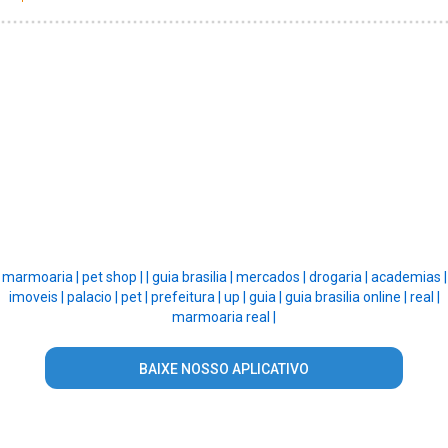
marmoaria |
pet shop |
|
guia brasilia |
mercados |
drogaria |
academias |
imoveis |
palacio |
pet |
prefeitura |
up |
guia |
guia brasilia online |
real |
marmoaria real |
BAIXE NOSSO APLICATIVO