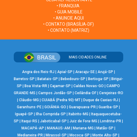
• FRANQUIA
• GUIA MOBILE
• ANUNCIE AQUI
• CONTATO (BRASÍLIA-DF)
• CONTATO (MATRIZ)
MAIS CIDADES ONLINE
Angra dos Reis-RJ
|
Apiaí-SP
|
Aracaju-SE
|
Arujá-SP
|
Barretos-SP
|
Batatais-SP
|
Bebedouro-SP
|
Bertioga-SP
|
Birigui-
SP
|
Boa Vista-RR
|
Cajamar-SP
|
Caldas Novas-GO
|
CAMPO
GRANDE-MS
|
Campos Jordão-SP
|
Ceilândia-DF
|
Cerejeiras-RO
|
Cláudio-MG
|
CUIABÁ (Pedra 90)-MT
|
Duque de Caxias-RJ
|
Garanhuns-PE
|
GOIÂNIA-GO
|
Guarapuava-PR
|
Guariba-SP
|
Iguapé-SP
|
Ilha Comprida-SP
|
Itabirito-MG
|
Itaquaquecetuba-
SP
|
Itaqui-RS
|
Jaboticabal-SP
|
Juiz de Fora-MG
|
Londrina-PR
|
MACAPÁ-AP
|
MANAUS-AM
|
Mariana-MG
|
Matão-SP
|
Medianeira-PR
|
Mirassol-SP
|
Mococa-SP
|
Monte Alto-SP
|