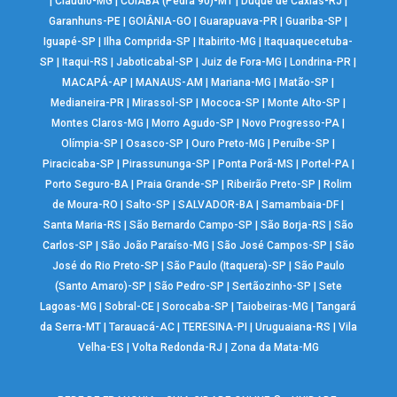
|
Cláudio-MG
|
CUIABÁ (Pedra 90)-MT
|
Duque de Caxias-RJ
|
Garanhuns-PE
|
GOIÂNIA-GO
|
Guarapuava-PR
|
Guariba-SP
|
Iguapé-SP
|
Ilha Comprida-SP
|
Itabirito-MG
|
Itaquaquecetuba-
SP
|
Itaqui-RS
|
Jaboticabal-SP
|
Juiz de Fora-MG
|
Londrina-PR
|
MACAPÁ-AP
|
MANAUS-AM
|
Mariana-MG
|
Matão-SP
|
Medianeira-PR
|
Mirassol-SP
|
Mococa-SP
|
Monte Alto-SP
|
Montes Claros-MG
|
Morro Agudo-SP
|
Novo Progresso-PA
|
Olímpia-SP
|
Osasco-SP
|
Ouro Preto-MG
|
Peruíbe-SP
|
Piracicaba-SP
|
Pirassununga-SP
|
Ponta Porã-MS
|
Portel-PA
|
Porto Seguro-BA
|
Praia Grande-SP
|
Ribeirão Preto-SP
|
Rolim
de Moura-RO
|
Salto-SP
|
SALVADOR-BA
|
Samambaia-DF
|
Santa Maria-RS
|
São Bernardo Campo-SP
|
São Borja-RS
|
São
Carlos-SP
|
São João Paraíso-MG
|
São José Campos-SP
|
São
José do Rio Preto-SP
|
São Paulo (Itaquera)-SP
|
São Paulo
(Santo Amaro)-SP
|
São Pedro-SP
|
Sertãozinho-SP
|
Sete
Lagoas-MG
|
Sobral-CE
|
Sorocaba-SP
|
Taiobeiras-MG
|
Tangará
da Serra-MT
|
Tarauacá-AC
|
TERESINA-PI
|
Uruguaiana-RS
|
Vila
Velha-ES
|
Volta Redonda-RJ
|
Zona da Mata-MG