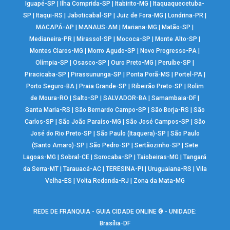
Iguapé-SP
|
Ilha Comprida-SP
|
Itabirito-MG
|
Itaquaquecetuba-
SP
|
Itaqui-RS
|
Jaboticabal-SP
|
Juiz de Fora-MG
|
Londrina-PR
|
MACAPÁ-AP
|
MANAUS-AM
|
Mariana-MG
|
Matão-SP
|
Medianeira-PR
|
Mirassol-SP
|
Mococa-SP
|
Monte Alto-SP
|
Montes Claros-MG
|
Morro Agudo-SP
|
Novo Progresso-PA
|
Olímpia-SP
|
Osasco-SP
|
Ouro Preto-MG
|
Peruíbe-SP
|
Piracicaba-SP
|
Pirassununga-SP
|
Ponta Porã-MS
|
Portel-PA
|
Porto Seguro-BA
|
Praia Grande-SP
|
Ribeirão Preto-SP
|
Rolim
de Moura-RO
|
Salto-SP
|
SALVADOR-BA
|
Samambaia-DF
|
Santa Maria-RS
|
São Bernardo Campo-SP
|
São Borja-RS
|
São
Carlos-SP
|
São João Paraíso-MG
|
São José Campos-SP
|
São
José do Rio Preto-SP
|
São Paulo (Itaquera)-SP
|
São Paulo
(Santo Amaro)-SP
|
São Pedro-SP
|
Sertãozinho-SP
|
Sete
Lagoas-MG
|
Sobral-CE
|
Sorocaba-SP
|
Taiobeiras-MG
|
Tangará
da Serra-MT
|
Tarauacá-AC
|
TERESINA-PI
|
Uruguaiana-RS
|
Vila
Velha-ES
|
Volta Redonda-RJ
|
Zona da Mata-MG
REDE DE FRANQUIA - GUIA CIDADE ONLINE ® - UNIDADE:
Brasília-DF