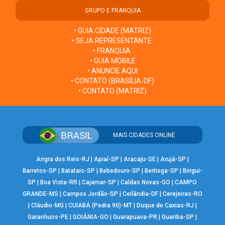
GRUPO E FRANQUIA
• GUIA CIDADE (MATRIZ)
• SEJA REPRESENTANTE
• FRANQUIA
• GUIA MOBILE
• ANUNCIE AQUI
• CONTATO (BRASÍLIA-DF)
• CONTATO (MATRIZ)
MAIS CIDADES ONLINE
Angra dos Reis-RJ
|
Apiaí-SP
|
Aracaju-SE
|
Arujá-SP
|
Barretos-SP
|
Batatais-SP
|
Bebedouro-SP
|
Bertioga-SP
|
Birigui-
SP
|
Boa Vista-RR
|
Cajamar-SP
|
Caldas Novas-GO
|
CAMPO
GRANDE-MS
|
Campos Jordão-SP
|
Ceilândia-DF
|
Cerejeiras-RO
|
Cláudio-MG
|
CUIABÁ (Pedra 90)-MT
|
Duque de Caxias-RJ
|
Garanhuns-PE
|
GOIÂNIA-GO
|
Guarapuava-PR
|
Guariba-SP
|