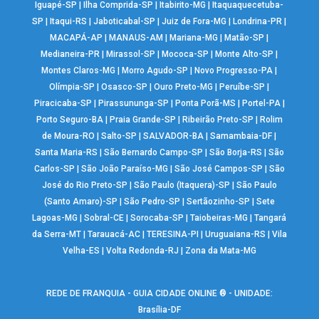
Iguapé-SP
|
Ilha Comprida-SP
|
Itabirito-MG
|
Itaquaquecetuba-
SP
|
Itaqui-RS
|
Jaboticabal-SP
|
Juiz de Fora-MG
|
Londrina-PR
|
MACAPÁ-AP
|
MANAUS-AM
|
Mariana-MG
|
Matão-SP
|
Medianeira-PR
|
Mirassol-SP
|
Mococa-SP
|
Monte Alto-SP
|
Montes Claros-MG
|
Morro Agudo-SP
|
Novo Progresso-PA
|
Olímpia-SP
|
Osasco-SP
|
Ouro Preto-MG
|
Peruíbe-SP
|
Piracicaba-SP
|
Pirassununga-SP
|
Ponta Porã-MS
|
Portel-PA
|
Porto Seguro-BA
|
Praia Grande-SP
|
Ribeirão Preto-SP
|
Rolim
de Moura-RO
|
Salto-SP
|
SALVADOR-BA
|
Samambaia-DF
|
Santa Maria-RS
|
São Bernardo Campo-SP
|
São Borja-RS
|
São
Carlos-SP
|
São João Paraíso-MG
|
São José Campos-SP
|
São
José do Rio Preto-SP
|
São Paulo (Itaquera)-SP
|
São Paulo
(Santo Amaro)-SP
|
São Pedro-SP
|
Sertãozinho-SP
|
Sete
Lagoas-MG
|
Sobral-CE
|
Sorocaba-SP
|
Taiobeiras-MG
|
Tangará
da Serra-MT
|
Tarauacá-AC
|
TERESINA-PI
|
Uruguaiana-RS
|
Vila
Velha-ES
|
Volta Redonda-RJ
|
Zona da Mata-MG
REDE DE FRANQUIA - GUIA CIDADE ONLINE ® - UNIDADE:
Brasília-DF