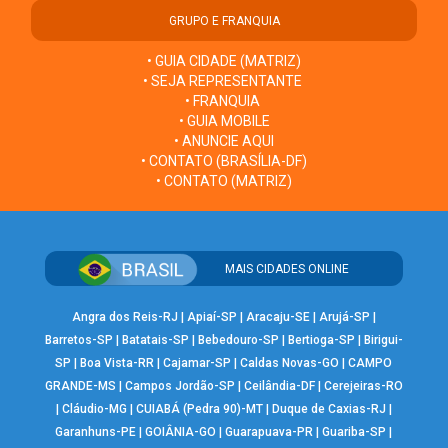
GRUPO E FRANQUIA
• GUIA CIDADE (MATRIZ)
• SEJA REPRESENTANTE
• FRANQUIA
• GUIA MOBILE
• ANUNCIE AQUI
• CONTATO (BRASÍLIA-DF)
• CONTATO (MATRIZ)
MAIS CIDADES ONLINE
Angra dos Reis-RJ
|
Apiaí-SP
|
Aracaju-SE
|
Arujá-SP
|
Barretos-SP
|
Batatais-SP
|
Bebedouro-SP
|
Bertioga-SP
|
Birigui-
SP
|
Boa Vista-RR
|
Cajamar-SP
|
Caldas Novas-GO
|
CAMPO
GRANDE-MS
|
Campos Jordão-SP
|
Ceilândia-DF
|
Cerejeiras-RO
|
Cláudio-MG
|
CUIABÁ (Pedra 90)-MT
|
Duque de Caxias-RJ
|
Garanhuns-PE
|
GOIÂNIA-GO
|
Guarapuava-PR
|
Guariba-SP
|