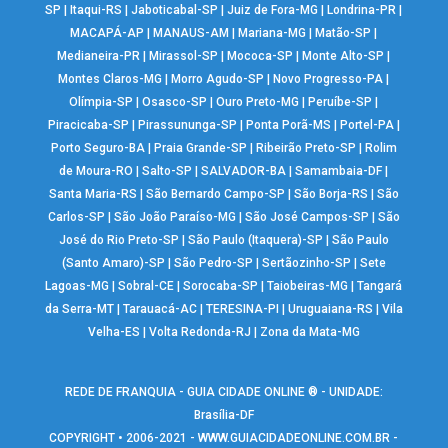
SP
|
Itaqui-RS
|
Jaboticabal-SP
|
Juiz de Fora-MG
|
Londrina-PR
|
MACAPÁ-AP
|
MANAUS-AM
|
Mariana-MG
|
Matão-SP
|
Medianeira-PR
|
Mirassol-SP
|
Mococa-SP
|
Monte Alto-SP
|
Montes Claros-MG
|
Morro Agudo-SP
|
Novo Progresso-PA
|
Olímpia-SP
|
Osasco-SP
|
Ouro Preto-MG
|
Peruíbe-SP
|
Piracicaba-SP
|
Pirassununga-SP
|
Ponta Porã-MS
|
Portel-PA
|
Porto Seguro-BA
|
Praia Grande-SP
|
Ribeirão Preto-SP
|
Rolim
de Moura-RO
|
Salto-SP
|
SALVADOR-BA
|
Samambaia-DF
|
Santa Maria-RS
|
São Bernardo Campo-SP
|
São Borja-RS
|
São
Carlos-SP
|
São João Paraíso-MG
|
São José Campos-SP
|
São
José do Rio Preto-SP
|
São Paulo (Itaquera)-SP
|
São Paulo
(Santo Amaro)-SP
|
São Pedro-SP
|
Sertãozinho-SP
|
Sete
Lagoas-MG
|
Sobral-CE
|
Sorocaba-SP
|
Taiobeiras-MG
|
Tangará
da Serra-MT
|
Tarauacá-AC
|
TERESINA-PI
|
Uruguaiana-RS
|
Vila
Velha-ES
|
Volta Redonda-RJ
|
Zona da Mata-MG
REDE DE FRANQUIA - GUIA CIDADE ONLINE ® - UNIDADE:
Brasília-DF
COPYRIGHT • 2006-2021 -
WWW.GUIACIDADEONLINE.COM.BR
-