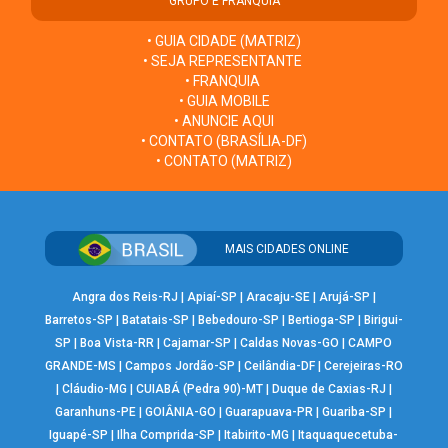
GRUPO E FRANQUIA
• GUIA CIDADE (MATRIZ)
• SEJA REPRESENTANTE
• FRANQUIA
• GUIA MOBILE
• ANUNCIE AQUI
• CONTATO (BRASÍLIA-DF)
• CONTATO (MATRIZ)
MAIS CIDADES ONLINE
Angra dos Reis-RJ
|
Apiaí-SP
|
Aracaju-SE
|
Arujá-SP
|
Barretos-SP
|
Batatais-SP
|
Bebedouro-SP
|
Bertioga-SP
|
Birigui-
SP
|
Boa Vista-RR
|
Cajamar-SP
|
Caldas Novas-GO
|
CAMPO
GRANDE-MS
|
Campos Jordão-SP
|
Ceilândia-DF
|
Cerejeiras-RO
|
Cláudio-MG
|
CUIABÁ (Pedra 90)-MT
|
Duque de Caxias-RJ
|
Garanhuns-PE
|
GOIÂNIA-GO
|
Guarapuava-PR
|
Guariba-SP
|
Iguapé-SP
|
Ilha Comprida-SP
|
Itabirito-MG
|
Itaquaquecetuba-