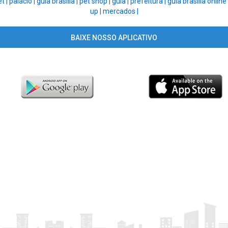
t |
palacio |
guia brasilia |
pet shop |
guia |
prefeitura |
guia brasilia online
up |
mercados |
BAIXE NOSSO APLICATIVO