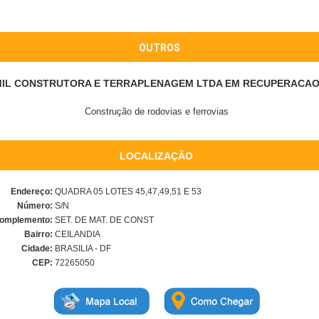
OUTROS
IL CONSTRUTORA E TERRAPLENAGEM LTDA EM RECUPERACAO 
Construção de rodovias e ferrovias
LOCALIZAÇÃO
Endereço:
QUADRA 05 LOTES 45,47,49,51 E 53
Número:
S/N
omplemento:
SET. DE MAT. DE CONST
Bairro:
CEILANDIA
Cidade:
BRASILIA - DF
CEP:
72265050