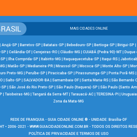
MAIS CIDADES ONLINE
|
Arujá-SP
|
Barretos-SP
|
Batatais-SP
|
Bebedouro-SP
|
Bertioga-SP
|
Birigui-SP
|
-SP
|
Ceilândia-DF
|
Cerejeiras-RO
|
Cláudio-MG
|
CUIABÁ (Pedra 90)-MT
|
Duque 
-SP
|
Ilha Comprida-SP
|
Itabirito-MG
|
Itaquaquecetuba-SP
|
Itaqui-RS
|
Jabotica
-MG
|
Matão-SP
|
Medianeira-PR
|
Mirassol-SP
|
Mococa-SP
|
Monte Alto-SP
|
Mon
uro Preto-MG
|
Peruíbe-SP
|
Piracicaba-SP
|
Pirassununga-SP
|
Ponta Porã-MS
RO
|
Salto-SP
|
SALVADOR-BA
|
Samambaia-DF
|
Santa Maria-RS
|
São Bernardo
-SP
|
São José do Rio Preto-SP
|
São Paulo (Itaquera)-SP
|
São Paulo (Santo Am
P
|
Taiobeiras-MG
|
Tangará da Serra-MT
|
Tarauacá-AC
|
TERESINA-PI
|
Uruguai
Zona da Mata-MG
REDE DE FRANQUIA - GUIA CIDADE ONLINE ® - UNIDADE: Brasília-DF
T • 2006-2021 -
WWW.GUIACIDADEONLINE.COM.BR
- TODOS OS DIREITOS RE
POLÍTICA DE PRIVACIDADE E TERMOS DE USO