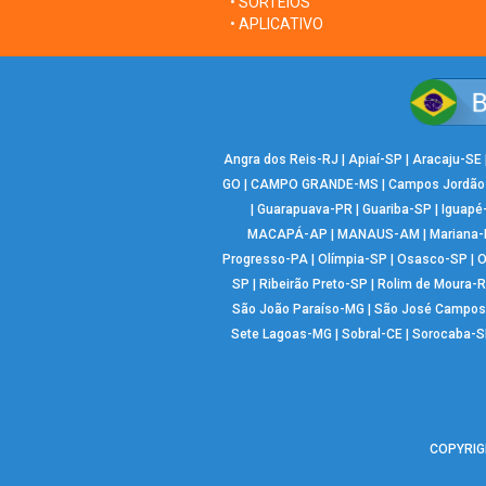
• SORTEIOS
• APLICATIVO
Angra dos Reis-RJ
|
Apiaí-SP
|
Aracaju-SE
GO
|
CAMPO GRANDE-MS
|
Campos Jordão
|
Guarapuava-PR
|
Guariba-SP
|
Iguapé
MACAPÁ-AP
|
MANAUS-AM
|
Mariana
Progresso-PA
|
Olímpia-SP
|
Osasco-SP
|
O
SP
|
Ribeirão Preto-SP
|
Rolim de Moura-
São João Paraíso-MG
|
São José Campos
Sete Lagoas-MG
|
Sobral-CE
|
Sorocaba-S
COPYRIGH