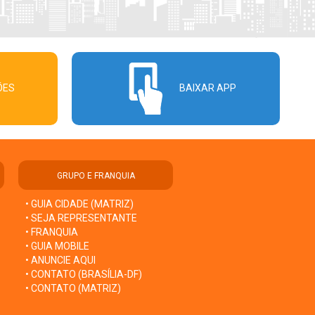
ÕES
BAIXAR APP
GRUPO E FRANQUIA
• GUIA CIDADE (MATRIZ)
• SEJA REPRESENTANTE
• FRANQUIA
• GUIA MOBILE
• ANUNCIE AQUI
• CONTATO (BRASÍLIA-DF)
• CONTATO (MATRIZ)