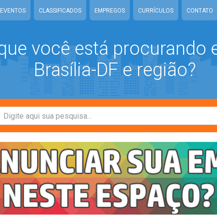
EVENTOS
CLASSIFICADOS
EMPREGOS
CURRÍCULOS
CONTATO
que você está procurando
Brasília-DF e região?