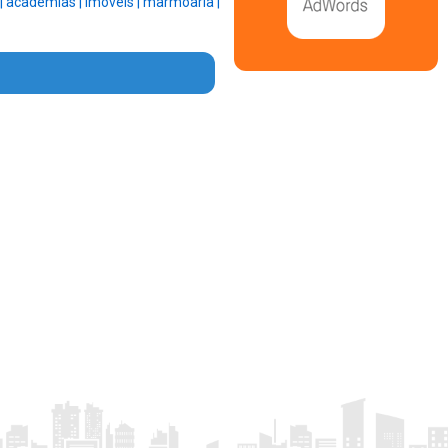
 |
academias |
imoveis |
marmoaria |