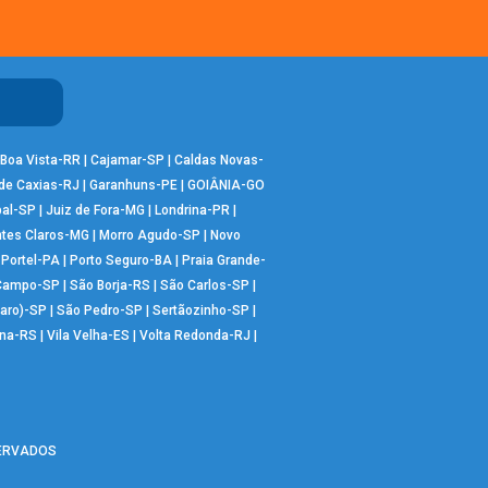
Boa Vista-RR
|
Cajamar-SP
|
Caldas Novas-
de Caxias-RJ
|
Garanhuns-PE
|
GOIÂNIA-GO
bal-SP
|
Juiz de Fora-MG
|
Londrina-PR
|
tes Claros-MG
|
Morro Agudo-SP
|
Novo
|
Portel-PA
|
Porto Seguro-BA
|
Praia Grande-
 Campo-SP
|
São Borja-RS
|
São Carlos-SP
|
aro)-SP
|
São Pedro-SP
|
Sertãozinho-SP
|
ana-RS
|
Vila Velha-ES
|
Volta Redonda-RJ
|
SERVADOS