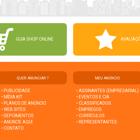
GUIA SHOP ONLINE
AVALIAÇ
QUER ANUNCIAR ?
MEU ANÚNCIO
• PUBLICIDADE
• ASSINANTES (EMPRESARIAL)
• MÍDIA KIT
• EVENTOS E CIA
• PLANOS DE ANÚNCIO
• CLASSIFICADOS
• WEB SITES
• EMPREGOS
• DEPOIMENTOS
• CURRÍCULOS
• ANUNCIE AQUI
• REPRESENTANTES
• CONTATO