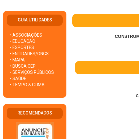
GUIA UTILIDADES
• ASSOCIAÇÕES
CONSTRUM
• EDUCAÇÃO
• ESPORTES
• ENTIDADES/ONGS
• MAPA
• BUSCA CEP
• SERVIÇOS PÚBLICOS
• SAÚDE
• TEMPO & CLIMA
C
RECOMENDADOS