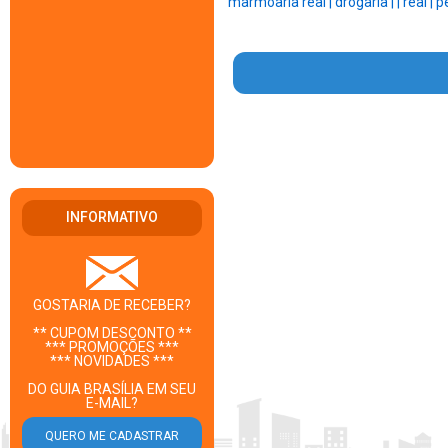
marmoaria real |
drogaria |
|
real |
pe
INFORMATIVO
GOSTARIA DE RECEBER?
** CUPOM DESCONTO **
*** PROMOÇÕES ***
*** NOVIDADES ***
DO GUIA BRASÍLIA EM SEU
E-MAIL?