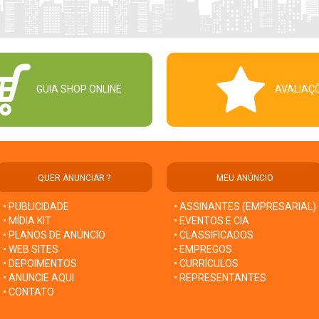
GUIA SHOP ONLINE
AVALIAÇ
QUER ANUNCIAR ?
MEU ANÚNCIO
• PUBLICIDADE
• ASSINANTES (EMPRESARIAL)
• MÍDIA KIT
• EVENTOS E CIA
• PLANOS DE ANÚNCIO
• CLASSIFICADOS
• WEB SITES
• EMPREGOS
• DEPOIMENTOS
• CURRÍCULOS
• ANUNCIE AQUI
• REPRESENTANTES
• CONTATO