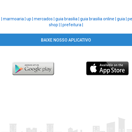
 |
marmoaria |
up |
mercados |
guia brasilia |
guia brasilia online |
guia |
pe
shop |
|
prefeitura |
BAIXE NOSSO APLICATIVO