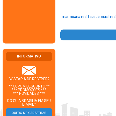
marmoaria real |
academias |
real
INFORMATIVO
GOSTARIA DE RECEBER?
** CUPOM DESCONTO **
*** PROMOÇÕES ***
*** NOVIDADES ***
DO GUIA BRASÍLIA EM SEU
E-MAIL?