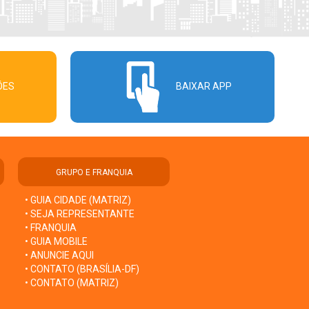
ÕES
BAIXAR APP
GRUPO E FRANQUIA
• GUIA CIDADE (MATRIZ)
• SEJA REPRESENTANTE
• FRANQUIA
• GUIA MOBILE
• ANUNCIE AQUI
• CONTATO (BRASÍLIA-DF)
• CONTATO (MATRIZ)