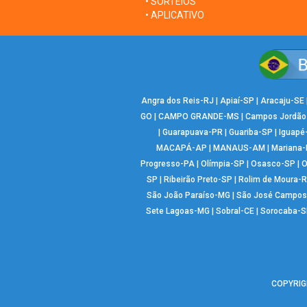
• SORTEIOS
• APLICATIVO
Angra dos Reis-RJ
|
Apiaí-SP
|
Aracaju-SE
GO
|
CAMPO GRANDE-MS
|
Campos Jordão
|
Guarapuava-PR
|
Guariba-SP
|
Iguapé
MACAPÁ-AP
|
MANAUS-AM
|
Mariana
Progresso-PA
|
Olímpia-SP
|
Osasco-SP
|
O
SP
|
Ribeirão Preto-SP
|
Rolim de Moura-
São João Paraíso-MG
|
São José Campos
Sete Lagoas-MG
|
Sobral-CE
|
Sorocaba-S
COPYRIGH