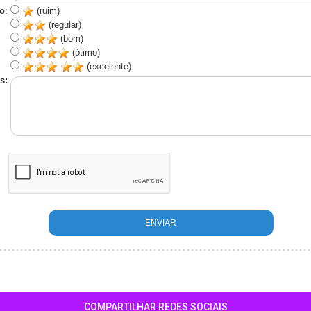
o
:
(ruim)
(regular)
(bom)
(ótimo)
(excelente)
s:
COMPARTILHAR REDES SOCIAIS