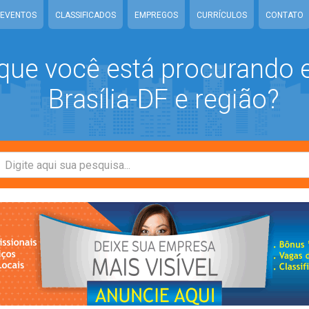
EVENTOS
CLASSIFICADOS
EMPREGOS
CURRÍCULOS
CONTATO
que você está procurando
Brasília-DF e região?