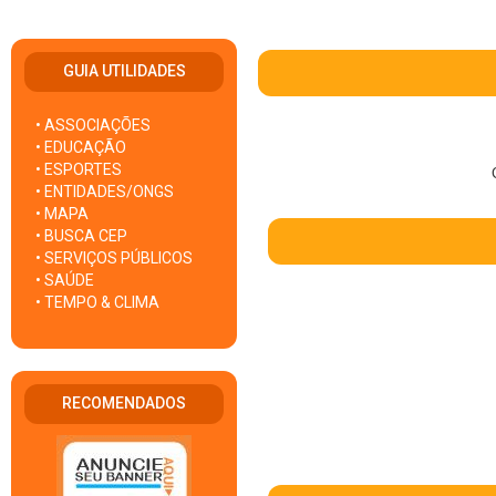
GUIA UTILIDADES
• ASSOCIAÇÕES
• EDUCAÇÃO
• ESPORTES
• ENTIDADES/ONGS
• MAPA
• BUSCA CEP
• SERVIÇOS PÚBLICOS
• SAÚDE
• TEMPO & CLIMA
RECOMENDADOS