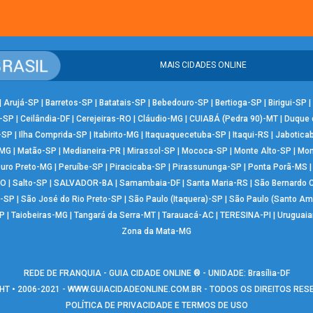
MAIS CIDADES ONLINE
|
Arujá-SP
|
Barretos-SP
|
Batatais-SP
|
Bebedouro-SP
|
Bertioga-SP
|
Birigui-SP
|
-SP
|
Ceilândia-DF
|
Cerejeiras-RO
|
Cláudio-MG
|
CUIABÁ (Pedra 90)-MT
|
Duque 
-SP
|
Ilha Comprida-SP
|
Itabirito-MG
|
Itaquaquecetuba-SP
|
Itaqui-RS
|
Jabotica
-MG
|
Matão-SP
|
Medianeira-PR
|
Mirassol-SP
|
Mococa-SP
|
Monte Alto-SP
|
Mon
uro Preto-MG
|
Peruíbe-SP
|
Piracicaba-SP
|
Pirassununga-SP
|
Ponta Porã-MS
RO
|
Salto-SP
|
SALVADOR-BA
|
Samambaia-DF
|
Santa Maria-RS
|
São Bernardo
-SP
|
São José do Rio Preto-SP
|
São Paulo (Itaquera)-SP
|
São Paulo (Santo Am
P
|
Taiobeiras-MG
|
Tangará da Serra-MT
|
Tarauacá-AC
|
TERESINA-PI
|
Uruguai
Zona da Mata-MG
REDE DE FRANQUIA - GUIA CIDADE ONLINE ® - UNIDADE: Brasília-DF
T • 2006-2021 -
WWW.GUIACIDADEONLINE.COM.BR
- TODOS OS DIREITOS RE
POLÍTICA DE PRIVACIDADE E TERMOS DE USO