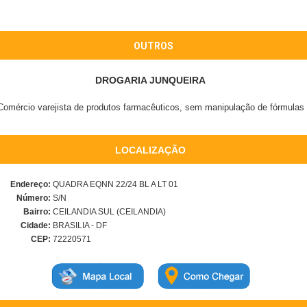
OUTROS
DROGARIA JUNQUEIRA
Comércio varejista de produtos farmacêuticos, sem manipulação de fórmulas
LOCALIZAÇÃO
Endereço:
QUADRA EQNN 22/24 BL A LT 01
Número:
S/N
Bairro:
CEILANDIA SUL (CEILANDIA)
Cidade:
BRASILIA - DF
CEP:
72220571