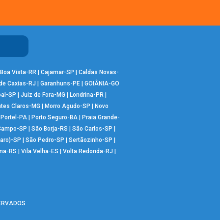
Boa Vista-RR
|
Cajamar-SP
|
Caldas Novas-
de Caxias-RJ
|
Garanhuns-PE
|
GOIÂNIA-GO
bal-SP
|
Juiz de Fora-MG
|
Londrina-PR
|
tes Claros-MG
|
Morro Agudo-SP
|
Novo
|
Portel-PA
|
Porto Seguro-BA
|
Praia Grande-
 Campo-SP
|
São Borja-RS
|
São Carlos-SP
|
aro)-SP
|
São Pedro-SP
|
Sertãozinho-SP
|
ana-RS
|
Vila Velha-ES
|
Volta Redonda-RJ
|
SERVADOS