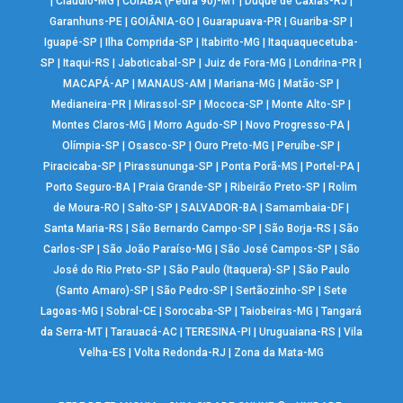
|
Cláudio-MG
|
CUIABÁ (Pedra 90)-MT
|
Duque de Caxias-RJ
|
Garanhuns-PE
|
GOIÂNIA-GO
|
Guarapuava-PR
|
Guariba-SP
|
Iguapé-SP
|
Ilha Comprida-SP
|
Itabirito-MG
|
Itaquaquecetuba-
SP
|
Itaqui-RS
|
Jaboticabal-SP
|
Juiz de Fora-MG
|
Londrina-PR
|
MACAPÁ-AP
|
MANAUS-AM
|
Mariana-MG
|
Matão-SP
|
Medianeira-PR
|
Mirassol-SP
|
Mococa-SP
|
Monte Alto-SP
|
Montes Claros-MG
|
Morro Agudo-SP
|
Novo Progresso-PA
|
Olímpia-SP
|
Osasco-SP
|
Ouro Preto-MG
|
Peruíbe-SP
|
Piracicaba-SP
|
Pirassununga-SP
|
Ponta Porã-MS
|
Portel-PA
|
Porto Seguro-BA
|
Praia Grande-SP
|
Ribeirão Preto-SP
|
Rolim
de Moura-RO
|
Salto-SP
|
SALVADOR-BA
|
Samambaia-DF
|
Santa Maria-RS
|
São Bernardo Campo-SP
|
São Borja-RS
|
São
Carlos-SP
|
São João Paraíso-MG
|
São José Campos-SP
|
São
José do Rio Preto-SP
|
São Paulo (Itaquera)-SP
|
São Paulo
(Santo Amaro)-SP
|
São Pedro-SP
|
Sertãozinho-SP
|
Sete
Lagoas-MG
|
Sobral-CE
|
Sorocaba-SP
|
Taiobeiras-MG
|
Tangará
da Serra-MT
|
Tarauacá-AC
|
TERESINA-PI
|
Uruguaiana-RS
|
Vila
Velha-ES
|
Volta Redonda-RJ
|
Zona da Mata-MG