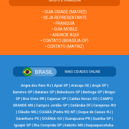
GRUPO E FRANQUIA
• GUIA CIDADE (MATRIZ)
• SEJA REPRESENTANTE
• FRANQUIA
• GUIA MOBILE
• ANUNCIE AQUI
• CONTATO (BRASÍLIA-DF)
• CONTATO (MATRIZ)
MAIS CIDADES ONLINE
Angra dos Reis-RJ
|
Apiaí-SP
|
Aracaju-SE
|
Arujá-SP
|
Barretos-SP
|
Batatais-SP
|
Bebedouro-SP
|
Bertioga-SP
|
Birigui-
SP
|
Boa Vista-RR
|
Cajamar-SP
|
Caldas Novas-GO
|
CAMPO
GRANDE-MS
|
Campos Jordão-SP
|
Ceilândia-DF
|
Cerejeiras-RO
|
Cláudio-MG
|
CUIABÁ (Pedra 90)-MT
|
Duque de Caxias-RJ
|
Garanhuns-PE
|
GOIÂNIA-GO
|
Guarapuava-PR
|
Guariba-SP
|
Iguapé-SP
|
Ilha Comprida-SP
|
Itabirito-MG
|
Itaquaquecetuba-