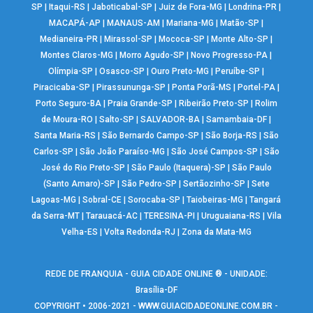
SP
|
Itaqui-RS
|
Jaboticabal-SP
|
Juiz de Fora-MG
|
Londrina-PR
|
MACAPÁ-AP
|
MANAUS-AM
|
Mariana-MG
|
Matão-SP
|
Medianeira-PR
|
Mirassol-SP
|
Mococa-SP
|
Monte Alto-SP
|
Montes Claros-MG
|
Morro Agudo-SP
|
Novo Progresso-PA
|
Olímpia-SP
|
Osasco-SP
|
Ouro Preto-MG
|
Peruíbe-SP
|
Piracicaba-SP
|
Pirassununga-SP
|
Ponta Porã-MS
|
Portel-PA
|
Porto Seguro-BA
|
Praia Grande-SP
|
Ribeirão Preto-SP
|
Rolim
de Moura-RO
|
Salto-SP
|
SALVADOR-BA
|
Samambaia-DF
|
Santa Maria-RS
|
São Bernardo Campo-SP
|
São Borja-RS
|
São
Carlos-SP
|
São João Paraíso-MG
|
São José Campos-SP
|
São
José do Rio Preto-SP
|
São Paulo (Itaquera)-SP
|
São Paulo
(Santo Amaro)-SP
|
São Pedro-SP
|
Sertãozinho-SP
|
Sete
Lagoas-MG
|
Sobral-CE
|
Sorocaba-SP
|
Taiobeiras-MG
|
Tangará
da Serra-MT
|
Tarauacá-AC
|
TERESINA-PI
|
Uruguaiana-RS
|
Vila
Velha-ES
|
Volta Redonda-RJ
|
Zona da Mata-MG
REDE DE FRANQUIA - GUIA CIDADE ONLINE ® - UNIDADE:
Brasília-DF
COPYRIGHT • 2006-2021 -
WWW.GUIACIDADEONLINE.COM.BR
-