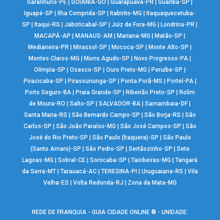
Garanhuns-PE
|
GOIÂNIA-GO
|
Guarapuava-PR
|
Guariba-SP
|
Iguapé-SP
|
Ilha Comprida-SP
|
Itabirito-MG
|
Itaquaquecetuba-
SP
|
Itaqui-RS
|
Jaboticabal-SP
|
Juiz de Fora-MG
|
Londrina-PR
|
MACAPÁ-AP
|
MANAUS-AM
|
Mariana-MG
|
Matão-SP
|
Medianeira-PR
|
Mirassol-SP
|
Mococa-SP
|
Monte Alto-SP
|
Montes Claros-MG
|
Morro Agudo-SP
|
Novo Progresso-PA
|
Olímpia-SP
|
Osasco-SP
|
Ouro Preto-MG
|
Peruíbe-SP
|
Piracicaba-SP
|
Pirassununga-SP
|
Ponta Porã-MS
|
Portel-PA
|
Porto Seguro-BA
|
Praia Grande-SP
|
Ribeirão Preto-SP
|
Rolim
de Moura-RO
|
Salto-SP
|
SALVADOR-BA
|
Samambaia-DF
|
Santa Maria-RS
|
São Bernardo Campo-SP
|
São Borja-RS
|
São
Carlos-SP
|
São João Paraíso-MG
|
São José Campos-SP
|
São
José do Rio Preto-SP
|
São Paulo (Itaquera)-SP
|
São Paulo
(Santo Amaro)-SP
|
São Pedro-SP
|
Sertãozinho-SP
|
Sete
Lagoas-MG
|
Sobral-CE
|
Sorocaba-SP
|
Taiobeiras-MG
|
Tangará
da Serra-MT
|
Tarauacá-AC
|
TERESINA-PI
|
Uruguaiana-RS
|
Vila
Velha-ES
|
Volta Redonda-RJ
|
Zona da Mata-MG
REDE DE FRANQUIA - GUIA CIDADE ONLINE ® - UNIDADE: