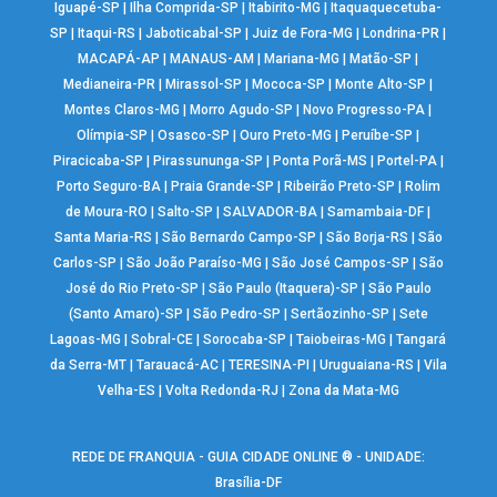
Iguapé-SP
|
Ilha Comprida-SP
|
Itabirito-MG
|
Itaquaquecetuba-
SP
|
Itaqui-RS
|
Jaboticabal-SP
|
Juiz de Fora-MG
|
Londrina-PR
|
MACAPÁ-AP
|
MANAUS-AM
|
Mariana-MG
|
Matão-SP
|
Medianeira-PR
|
Mirassol-SP
|
Mococa-SP
|
Monte Alto-SP
|
Montes Claros-MG
|
Morro Agudo-SP
|
Novo Progresso-PA
|
Olímpia-SP
|
Osasco-SP
|
Ouro Preto-MG
|
Peruíbe-SP
|
Piracicaba-SP
|
Pirassununga-SP
|
Ponta Porã-MS
|
Portel-PA
|
Porto Seguro-BA
|
Praia Grande-SP
|
Ribeirão Preto-SP
|
Rolim
de Moura-RO
|
Salto-SP
|
SALVADOR-BA
|
Samambaia-DF
|
Santa Maria-RS
|
São Bernardo Campo-SP
|
São Borja-RS
|
São
Carlos-SP
|
São João Paraíso-MG
|
São José Campos-SP
|
São
José do Rio Preto-SP
|
São Paulo (Itaquera)-SP
|
São Paulo
(Santo Amaro)-SP
|
São Pedro-SP
|
Sertãozinho-SP
|
Sete
Lagoas-MG
|
Sobral-CE
|
Sorocaba-SP
|
Taiobeiras-MG
|
Tangará
da Serra-MT
|
Tarauacá-AC
|
TERESINA-PI
|
Uruguaiana-RS
|
Vila
Velha-ES
|
Volta Redonda-RJ
|
Zona da Mata-MG
REDE DE FRANQUIA - GUIA CIDADE ONLINE ® - UNIDADE:
Brasília-DF