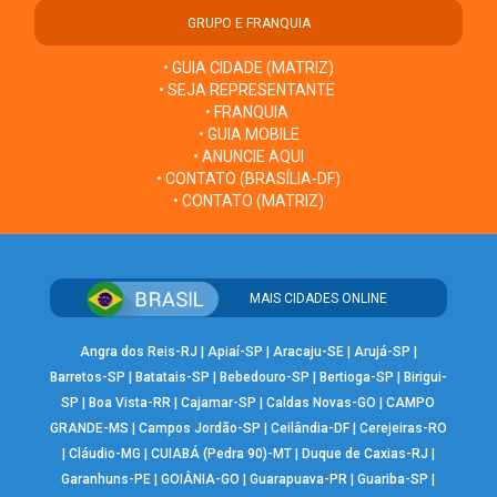
GRUPO E FRANQUIA
• GUIA CIDADE (MATRIZ)
• SEJA REPRESENTANTE
• FRANQUIA
• GUIA MOBILE
• ANUNCIE AQUI
• CONTATO (BRASÍLIA-DF)
• CONTATO (MATRIZ)
MAIS CIDADES ONLINE
Angra dos Reis-RJ
|
Apiaí-SP
|
Aracaju-SE
|
Arujá-SP
|
Barretos-SP
|
Batatais-SP
|
Bebedouro-SP
|
Bertioga-SP
|
Birigui-
SP
|
Boa Vista-RR
|
Cajamar-SP
|
Caldas Novas-GO
|
CAMPO
GRANDE-MS
|
Campos Jordão-SP
|
Ceilândia-DF
|
Cerejeiras-RO
|
Cláudio-MG
|
CUIABÁ (Pedra 90)-MT
|
Duque de Caxias-RJ
|
Garanhuns-PE
|
GOIÂNIA-GO
|
Guarapuava-PR
|
Guariba-SP
|