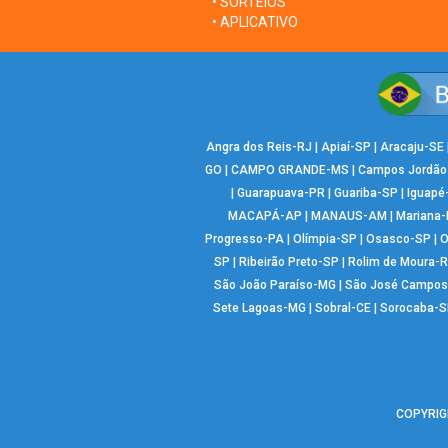
• SORTEIOS
• APLICATIVO
Angra dos Reis-RJ
|
Apiaí-SP
|
Aracaju-SE
GO
|
CAMPO GRANDE-MS
|
Campos Jordão
|
Guarapuava-PR
|
Guariba-SP
|
Iguapé
MACAPÁ-AP
|
MANAUS-AM
|
Mariana
Progresso-PA
|
Olímpia-SP
|
Osasco-SP
|
O
SP
|
Ribeirão Preto-SP
|
Rolim de Moura-
São João Paraíso-MG
|
São José Campos
Sete Lagoas-MG
|
Sobral-CE
|
Sorocaba-S
COPYRIGH