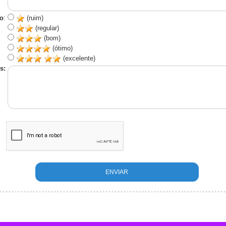
o
:
(ruim)
(regular)
(bom)
(ótimo)
(excelente)
s: