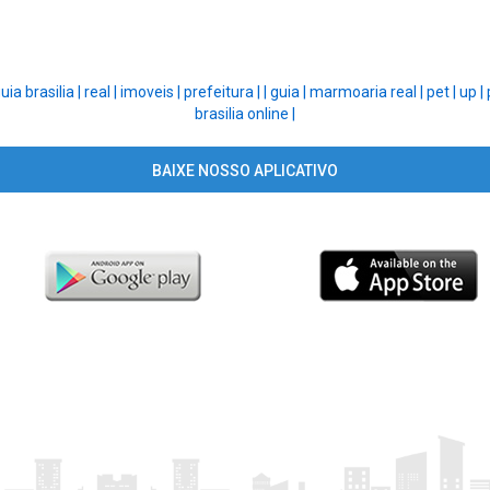
uia brasilia |
real |
imoveis |
prefeitura |
|
guia |
marmoaria real |
pet |
up |
brasilia online |
BAIXE NOSSO APLICATIVO