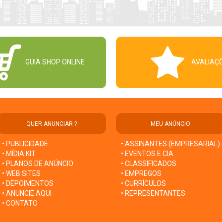
GUIA SHOP ONLINE
AVALIAÇ
QUER ANUNCIAR ?
MEU ANÚNCIO
• PUBLICIDADE
• ASSINANTES (EMPRESARIAL)
• MÍDIA KIT
• EVENTOS E CIA
• PLANOS DE ANÚNCIO
• CLASSIFICADOS
• WEB SITES
• EMPREGOS
• DEPOIMENTOS
• CURRÍCULOS
• ANUNCIE AQUI
• REPRESENTANTES
• CONTATO