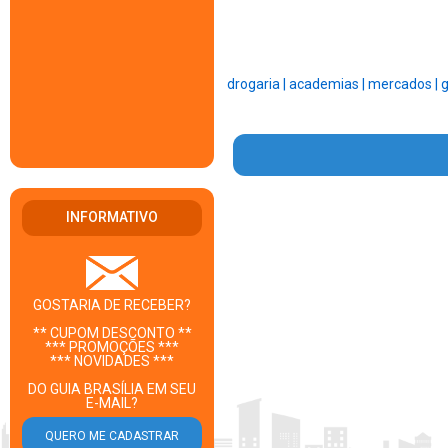
drogaria |
academias |
mercados |
g
INFORMATIVO
GOSTARIA DE RECEBER?
** CUPOM DESCONTO **
*** PROMOÇÕES ***
*** NOVIDADES ***
DO GUIA BRASÍLIA EM SEU
E-MAIL?