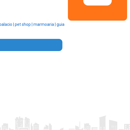
palacio |
pet shop |
marmoaria |
guia