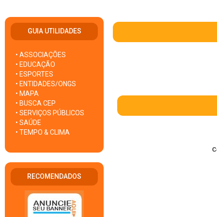
GUIA UTILIDADES
• ASSOCIAÇÕES
• EDUCAÇÃO
• ESPORTES
• ENTIDADES/ONGS
• MAPA
• BUSCA CEP
• SERVIÇOS PÚBLICOS
• SAÚDE
• TEMPO & CLIMA
C
RECOMENDADOS