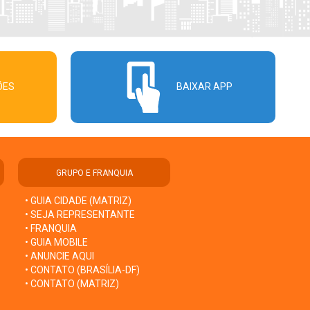
ÕES
BAIXAR APP
GRUPO E FRANQUIA
• GUIA CIDADE (MATRIZ)
• SEJA REPRESENTANTE
• FRANQUIA
• GUIA MOBILE
• ANUNCIE AQUI
• CONTATO (BRASÍLIA-DF)
• CONTATO (MATRIZ)