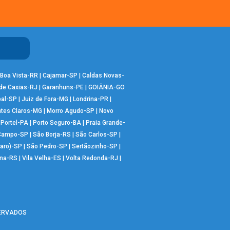
Boa Vista-RR
|
Cajamar-SP
|
Caldas Novas-
de Caxias-RJ
|
Garanhuns-PE
|
GOIÂNIA-GO
bal-SP
|
Juiz de Fora-MG
|
Londrina-PR
|
tes Claros-MG
|
Morro Agudo-SP
|
Novo
|
Portel-PA
|
Porto Seguro-BA
|
Praia Grande-
 Campo-SP
|
São Borja-RS
|
São Carlos-SP
|
aro)-SP
|
São Pedro-SP
|
Sertãozinho-SP
|
ana-RS
|
Vila Velha-ES
|
Volta Redonda-RJ
|
SERVADOS