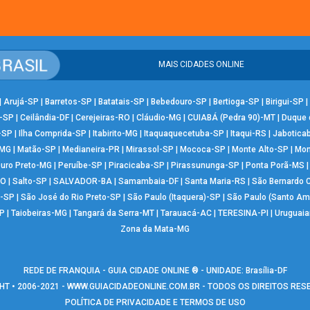
MAIS CIDADES ONLINE
|
Arujá-SP
|
Barretos-SP
|
Batatais-SP
|
Bebedouro-SP
|
Bertioga-SP
|
Birigui-SP
|
-SP
|
Ceilândia-DF
|
Cerejeiras-RO
|
Cláudio-MG
|
CUIABÁ (Pedra 90)-MT
|
Duque 
-SP
|
Ilha Comprida-SP
|
Itabirito-MG
|
Itaquaquecetuba-SP
|
Itaqui-RS
|
Jabotica
-MG
|
Matão-SP
|
Medianeira-PR
|
Mirassol-SP
|
Mococa-SP
|
Monte Alto-SP
|
Mon
uro Preto-MG
|
Peruíbe-SP
|
Piracicaba-SP
|
Pirassununga-SP
|
Ponta Porã-MS
RO
|
Salto-SP
|
SALVADOR-BA
|
Samambaia-DF
|
Santa Maria-RS
|
São Bernardo
-SP
|
São José do Rio Preto-SP
|
São Paulo (Itaquera)-SP
|
São Paulo (Santo Am
P
|
Taiobeiras-MG
|
Tangará da Serra-MT
|
Tarauacá-AC
|
TERESINA-PI
|
Uruguai
Zona da Mata-MG
REDE DE FRANQUIA - GUIA CIDADE ONLINE ® - UNIDADE: Brasília-DF
T • 2006-2021 -
WWW.GUIACIDADEONLINE.COM.BR
- TODOS OS DIREITOS RE
POLÍTICA DE PRIVACIDADE E TERMOS DE USO