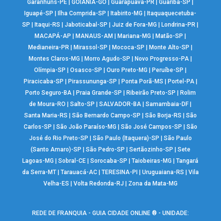
Garanhuns-PE
|
GOIÂNIA-GO
|
Guarapuava-PR
|
Guariba-SP
|
Iguapé-SP
|
Ilha Comprida-SP
|
Itabirito-MG
|
Itaquaquecetuba-
SP
|
Itaqui-RS
|
Jaboticabal-SP
|
Juiz de Fora-MG
|
Londrina-PR
|
MACAPÁ-AP
|
MANAUS-AM
|
Mariana-MG
|
Matão-SP
|
Medianeira-PR
|
Mirassol-SP
|
Mococa-SP
|
Monte Alto-SP
|
Montes Claros-MG
|
Morro Agudo-SP
|
Novo Progresso-PA
|
Olímpia-SP
|
Osasco-SP
|
Ouro Preto-MG
|
Peruíbe-SP
|
Piracicaba-SP
|
Pirassununga-SP
|
Ponta Porã-MS
|
Portel-PA
|
Porto Seguro-BA
|
Praia Grande-SP
|
Ribeirão Preto-SP
|
Rolim
de Moura-RO
|
Salto-SP
|
SALVADOR-BA
|
Samambaia-DF
|
Santa Maria-RS
|
São Bernardo Campo-SP
|
São Borja-RS
|
São
Carlos-SP
|
São João Paraíso-MG
|
São José Campos-SP
|
São
José do Rio Preto-SP
|
São Paulo (Itaquera)-SP
|
São Paulo
(Santo Amaro)-SP
|
São Pedro-SP
|
Sertãozinho-SP
|
Sete
Lagoas-MG
|
Sobral-CE
|
Sorocaba-SP
|
Taiobeiras-MG
|
Tangará
da Serra-MT
|
Tarauacá-AC
|
TERESINA-PI
|
Uruguaiana-RS
|
Vila
Velha-ES
|
Volta Redonda-RJ
|
Zona da Mata-MG
REDE DE FRANQUIA - GUIA CIDADE ONLINE ® - UNIDADE: