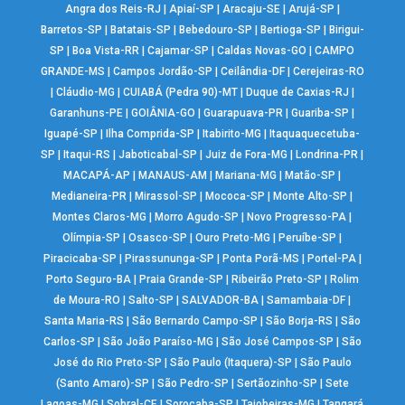
Angra dos Reis-RJ
|
Apiaí-SP
|
Aracaju-SE
|
Arujá-SP
|
Barretos-SP
|
Batatais-SP
|
Bebedouro-SP
|
Bertioga-SP
|
Birigui-
SP
|
Boa Vista-RR
|
Cajamar-SP
|
Caldas Novas-GO
|
CAMPO
GRANDE-MS
|
Campos Jordão-SP
|
Ceilândia-DF
|
Cerejeiras-RO
|
Cláudio-MG
|
CUIABÁ (Pedra 90)-MT
|
Duque de Caxias-RJ
|
Garanhuns-PE
|
GOIÂNIA-GO
|
Guarapuava-PR
|
Guariba-SP
|
Iguapé-SP
|
Ilha Comprida-SP
|
Itabirito-MG
|
Itaquaquecetuba-
SP
|
Itaqui-RS
|
Jaboticabal-SP
|
Juiz de Fora-MG
|
Londrina-PR
|
MACAPÁ-AP
|
MANAUS-AM
|
Mariana-MG
|
Matão-SP
|
Medianeira-PR
|
Mirassol-SP
|
Mococa-SP
|
Monte Alto-SP
|
Montes Claros-MG
|
Morro Agudo-SP
|
Novo Progresso-PA
|
Olímpia-SP
|
Osasco-SP
|
Ouro Preto-MG
|
Peruíbe-SP
|
Piracicaba-SP
|
Pirassununga-SP
|
Ponta Porã-MS
|
Portel-PA
|
Porto Seguro-BA
|
Praia Grande-SP
|
Ribeirão Preto-SP
|
Rolim
de Moura-RO
|
Salto-SP
|
SALVADOR-BA
|
Samambaia-DF
|
Santa Maria-RS
|
São Bernardo Campo-SP
|
São Borja-RS
|
São
Carlos-SP
|
São João Paraíso-MG
|
São José Campos-SP
|
São
José do Rio Preto-SP
|
São Paulo (Itaquera)-SP
|
São Paulo
(Santo Amaro)-SP
|
São Pedro-SP
|
Sertãozinho-SP
|
Sete
Lagoas-MG
|
Sobral-CE
|
Sorocaba-SP
|
Taiobeiras-MG
|
Tangará