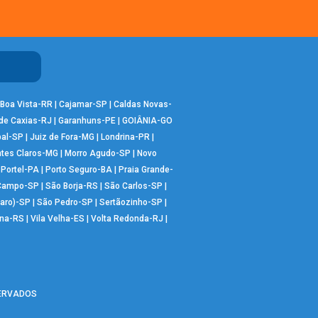
Boa Vista-RR
|
Cajamar-SP
|
Caldas Novas-
de Caxias-RJ
|
Garanhuns-PE
|
GOIÂNIA-GO
bal-SP
|
Juiz de Fora-MG
|
Londrina-PR
|
tes Claros-MG
|
Morro Agudo-SP
|
Novo
|
Portel-PA
|
Porto Seguro-BA
|
Praia Grande-
 Campo-SP
|
São Borja-RS
|
São Carlos-SP
|
aro)-SP
|
São Pedro-SP
|
Sertãozinho-SP
|
ana-RS
|
Vila Velha-ES
|
Volta Redonda-RJ
|
SERVADOS