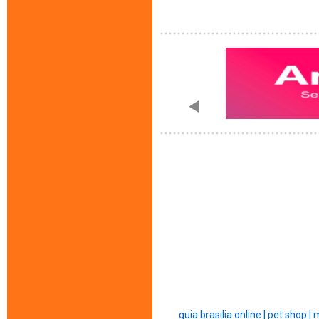
guia brasilia online |
pet shop |
m