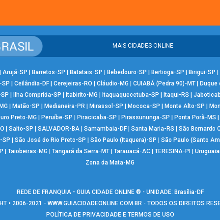
MAIS CIDADES ONLINE
|
Arujá-SP
|
Barretos-SP
|
Batatais-SP
|
Bebedouro-SP
|
Bertioga-SP
|
Birigui-SP
|
-SP
|
Ceilândia-DF
|
Cerejeiras-RO
|
Cláudio-MG
|
CUIABÁ (Pedra 90)-MT
|
Duque 
-SP
|
Ilha Comprida-SP
|
Itabirito-MG
|
Itaquaquecetuba-SP
|
Itaqui-RS
|
Jabotica
-MG
|
Matão-SP
|
Medianeira-PR
|
Mirassol-SP
|
Mococa-SP
|
Monte Alto-SP
|
Mon
uro Preto-MG
|
Peruíbe-SP
|
Piracicaba-SP
|
Pirassununga-SP
|
Ponta Porã-MS
RO
|
Salto-SP
|
SALVADOR-BA
|
Samambaia-DF
|
Santa Maria-RS
|
São Bernardo
-SP
|
São José do Rio Preto-SP
|
São Paulo (Itaquera)-SP
|
São Paulo (Santo Am
P
|
Taiobeiras-MG
|
Tangará da Serra-MT
|
Tarauacá-AC
|
TERESINA-PI
|
Uruguai
Zona da Mata-MG
REDE DE FRANQUIA - GUIA CIDADE ONLINE ® - UNIDADE: Brasília-DF
T • 2006-2021 -
WWW.GUIACIDADEONLINE.COM.BR
- TODOS OS DIREITOS RE
POLÍTICA DE PRIVACIDADE E TERMOS DE USO