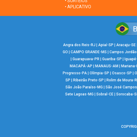
• SORTEIOS
• APLICATIVO
Angra dos Reis-RJ
|
Apiaí-SP
|
Aracaju-SE
GO
|
CAMPO GRANDE-MS
|
Campos Jordão
|
Guarapuava-PR
|
Guariba-SP
|
Iguapé
MACAPÁ-AP
|
MANAUS-AM
|
Mariana
Progresso-PA
|
Olímpia-SP
|
Osasco-SP
|
O
SP
|
Ribeirão Preto-SP
|
Rolim de Moura-
São João Paraíso-MG
|
São José Campos
Sete Lagoas-MG
|
Sobral-CE
|
Sorocaba-S
COPYRIGH