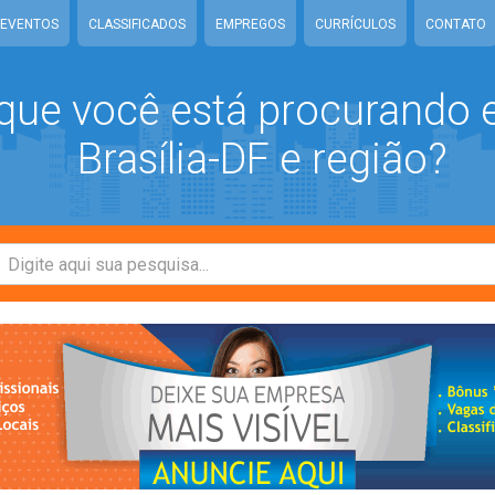
EVENTOS
CLASSIFICADOS
EMPREGOS
CURRÍCULOS
CONTATO
que você está procurando
Brasília-DF e região?