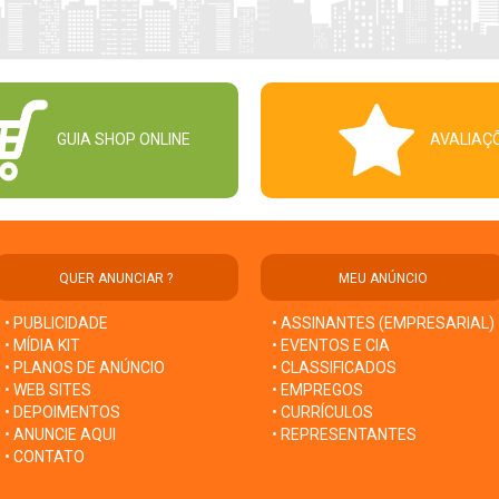
GUIA SHOP ONLINE
AVALIAÇ
QUER ANUNCIAR ?
MEU ANÚNCIO
• PUBLICIDADE
• ASSINANTES (EMPRESARIAL)
• MÍDIA KIT
• EVENTOS E CIA
• PLANOS DE ANÚNCIO
• CLASSIFICADOS
• WEB SITES
• EMPREGOS
• DEPOIMENTOS
• CURRÍCULOS
• ANUNCIE AQUI
• REPRESENTANTES
• CONTATO