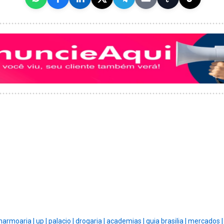
armoaria |
up |
palacio |
drogaria |
academias |
guia brasilia |
mercados 