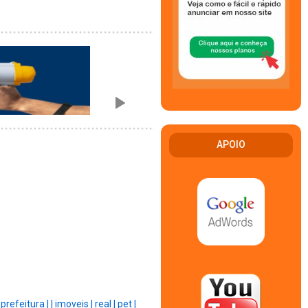
APOIO
|
prefeitura |
|
imoveis |
real |
pet |