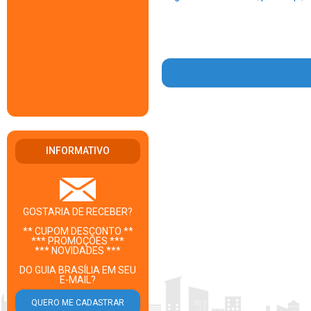
INFORMATIVO
GOSTARIA DE RECEBER?
** CUPOM DESCONTO **
*** PROMOÇÕES ***
*** NOVIDADES ***
DO GUIA BRASÍLIA EM SEU
E-MAIL?