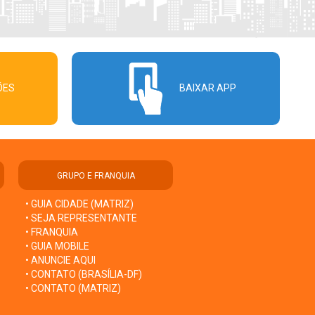
ÕES
BAIXAR APP
GRUPO E FRANQUIA
• GUIA CIDADE (MATRIZ)
• SEJA REPRESENTANTE
• FRANQUIA
• GUIA MOBILE
• ANUNCIE AQUI
• CONTATO (BRASÍLIA-DF)
• CONTATO (MATRIZ)