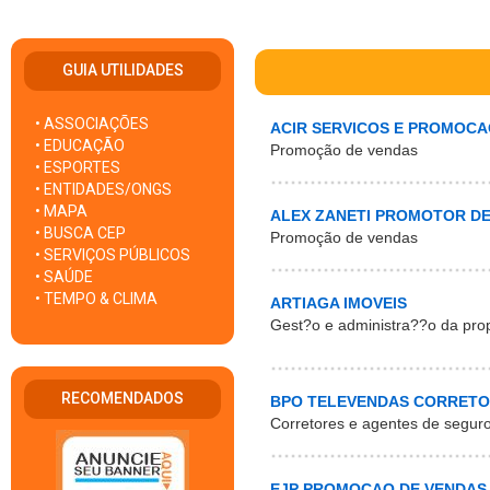
GUIA UTILIDADES
• ASSOCIAÇÕES
ACIR SERVICOS E PROMOCA
• EDUCAÇÃO
Promoção de vendas
• ESPORTES
• ENTIDADES/ONGS
• MAPA
ALEX ZANETI PROMOTOR D
• BUSCA CEP
Promoção de vendas
• SERVIÇOS PÚBLICOS
• SAÚDE
• TEMPO & CLIMA
ARTIAGA IMOVEIS
Gest?o e administra??o da prop
RECOMENDADOS
BPO TELEVENDAS CORRET
Corretores e agentes de seguro
EJP PROMOCAO DE VENDAS