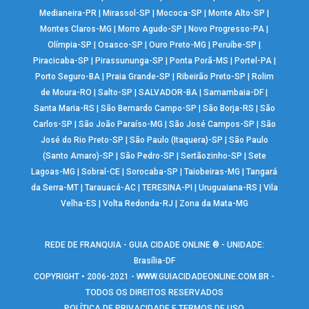
Medianeira-PR
|
Mirassol-SP
|
Mococa-SP
|
Monte Alto-SP
|
Montes Claros-MG
|
Morro Agudo-SP
|
Novo Progresso-PA
|
Olímpia-SP
|
Osasco-SP
|
Ouro Preto-MG
|
Peruíbe-SP
|
Piracicaba-SP
|
Pirassununga-SP
|
Ponta Porã-MS
|
Portel-PA
|
Porto Seguro-BA
|
Praia Grande-SP
|
Ribeirão Preto-SP
|
Rolim
de Moura-RO
|
Salto-SP
|
SALVADOR-BA
|
Samambaia-DF
|
Santa Maria-RS
|
São Bernardo Campo-SP
|
São Borja-RS
|
São
Carlos-SP
|
São João Paraíso-MG
|
São José Campos-SP
|
São
José do Rio Preto-SP
|
São Paulo (Itaquera)-SP
|
São Paulo
(Santo Amaro)-SP
|
São Pedro-SP
|
Sertãozinho-SP
|
Sete
Lagoas-MG
|
Sobral-CE
|
Sorocaba-SP
|
Taiobeiras-MG
|
Tangará
da Serra-MT
|
Tarauacá-AC
|
TERESINA-PI
|
Uruguaiana-RS
|
Vila
Velha-ES
|
Volta Redonda-RJ
|
Zona da Mata-MG
REDE DE FRANQUIA - GUIA CIDADE ONLINE ® - UNIDADE:
Brasília-DF
COPYRIGHT • 2006-2021 -
WWW.GUIACIDADEONLINE.COM.BR
-
TODOS OS DIREITOS RESERVADOS
POLÍTICA DE PRIVACIDADE E TERMOS DE USO