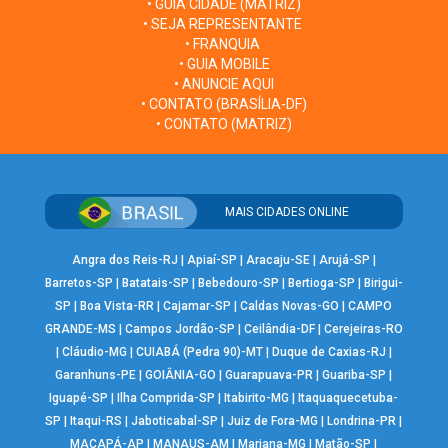
• GUIA CIDADE (MATRIZ)
• SEJA REPRESENTANTE
• FRANQUIA
• GUIA MOBILE
• ANUNCIE AQUI
• CONTATO (BRASÍLIA-DF)
• CONTATO (MATRIZ)
MAIS CIDADES ONLINE
Angra dos Reis-RJ
|
Apiaí-SP
|
Aracaju-SE
|
Arujá-SP
|
Barretos-SP
|
Batatais-SP
|
Bebedouro-SP
|
Bertioga-SP
|
Birigui-
SP
|
Boa Vista-RR
|
Cajamar-SP
|
Caldas Novas-GO
|
CAMPO
GRANDE-MS
|
Campos Jordão-SP
|
Ceilândia-DF
|
Cerejeiras-RO
|
Cláudio-MG
|
CUIABÁ (Pedra 90)-MT
|
Duque de Caxias-RJ
|
Garanhuns-PE
|
GOIÂNIA-GO
|
Guarapuava-PR
|
Guariba-SP
|
Iguapé-SP
|
Ilha Comprida-SP
|
Itabirito-MG
|
Itaquaquecetuba-
SP
|
Itaqui-RS
|
Jaboticabal-SP
|
Juiz de Fora-MG
|
Londrina-PR
|
MACAPÁ-AP
|
MANAUS-AM
|
Mariana-MG
|
Matão-SP
|