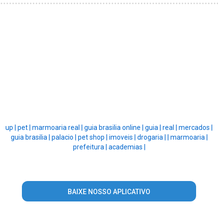
up |
pet |
marmoaria real |
guia brasilia online |
guia |
real |
mercados |
guia brasilia |
palacio |
pet shop |
imoveis |
drogaria |
|
marmoaria |
prefeitura |
academias |
BAIXE NOSSO APLICATIVO