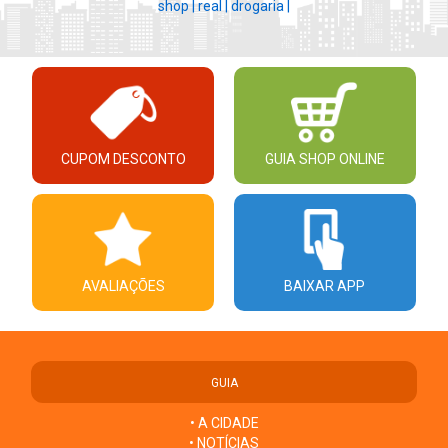
shop |
real |
drogaria |
CUPOM DESCONTO
GUIA SHOP ONLINE
AVALIAÇÕES
BAIXAR APP
GUIA
• A CIDADE
• NOTÍCIAS