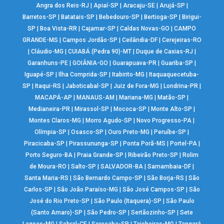
Angra dos Reis-RJ
|
Apiaí-SP
|
Aracaju-SE
|
Arujá-SP
|
Barretos-SP
|
Batatais-SP
|
Bebedouro-SP
|
Bertioga-SP
|
Birigui-
SP
|
Boa Vista-RR
|
Cajamar-SP
|
Caldas Novas-GO
|
CAMPO
GRANDE-MS
|
Campos Jordão-SP
|
Ceilândia-DF
|
Cerejeiras-RO
|
Cláudio-MG
|
CUIABÁ (Pedra 90)-MT
|
Duque de Caxias-RJ
|
Garanhuns-PE
|
GOIÂNIA-GO
|
Guarapuava-PR
|
Guariba-SP
|
Iguapé-SP
|
Ilha Comprida-SP
|
Itabirito-MG
|
Itaquaquecetuba-
SP
|
Itaqui-RS
|
Jaboticabal-SP
|
Juiz de Fora-MG
|
Londrina-PR
|
MACAPÁ-AP
|
MANAUS-AM
|
Mariana-MG
|
Matão-SP
|
Medianeira-PR
|
Mirassol-SP
|
Mococa-SP
|
Monte Alto-SP
|
Montes Claros-MG
|
Morro Agudo-SP
|
Novo Progresso-PA
|
Olímpia-SP
|
Osasco-SP
|
Ouro Preto-MG
|
Peruíbe-SP
|
Piracicaba-SP
|
Pirassununga-SP
|
Ponta Porã-MS
|
Portel-PA
|
Porto Seguro-BA
|
Praia Grande-SP
|
Ribeirão Preto-SP
|
Rolim
de Moura-RO
|
Salto-SP
|
SALVADOR-BA
|
Samambaia-DF
|
Santa Maria-RS
|
São Bernardo Campo-SP
|
São Borja-RS
|
São
Carlos-SP
|
São João Paraíso-MG
|
São José Campos-SP
|
São
José do Rio Preto-SP
|
São Paulo (Itaquera)-SP
|
São Paulo
(Santo Amaro)-SP
|
São Pedro-SP
|
Sertãozinho-SP
|
Sete