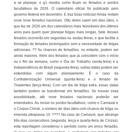
a se planejar, o g1 mostra como ficam os feriados e pontos
facultativos de 2026. O calendário oficial foi publicado pelo
governo federal em dezembro. E traz boas notícias! Ainda restam
nove nove feriados nacionais. Oito deles caem em dias úteis, o
que faz de 2026 um dos calendários mais favoráveis dos últimos
anos para quem quer planejar folgas mais longas. Sete desses
feriados ocorrerão em segundas ou sextas-feiras, o que facilita a
formação de feriados prolongados sem a necessidade de folgas
adicionais. ?? As chances de feriadões, no entanto, podem ser
ainda maiores. Além dos feriados que já coincidem com o início
ou o fim da semana, como o Dia do Trabalho (sexta-feira) e a
Independência do Brasil (segunda-feira), outras datas podem ser
estendidas com algum planejamento. É o caso da
Confraternização Universal (quinta-feira) e o feriado de
Tiradentes (terça-feira). Com um dia de folga extra, essas datas
também podem se transformar em feriadões. Se houver essa
possibilidade, até nove feriados nacionais poderão ser
emendados. Ao incluir os pontos facultativos, como o Carnaval e
o Corpus Christi, o número de dias úteis com chance de folga ou
emenda ultrapassa 10. ???? No caso do Carnaval, que abrange
três dias consecutivos (segunda, terça e quarta-feira de Cinzas),
esta reportagem considerou o período como um único feriadão,