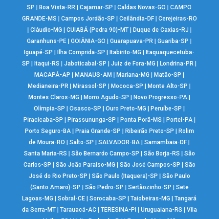
SP
|
Boa Vista-RR
|
Cajamar-SP
|
Caldas Novas-GO
|
CAMPO
GRANDE-MS
|
Campos Jordão-SP
|
Ceilândia-DF
|
Cerejeiras-RO
|
Cláudio-MG
|
CUIABÁ (Pedra 90)-MT
|
Duque de Caxias-RJ
|
Garanhuns-PE
|
GOIÂNIA-GO
|
Guarapuava-PR
|
Guariba-SP
|
Iguapé-SP
|
Ilha Comprida-SP
|
Itabirito-MG
|
Itaquaquecetuba-
SP
|
Itaqui-RS
|
Jaboticabal-SP
|
Juiz de Fora-MG
|
Londrina-PR
|
MACAPÁ-AP
|
MANAUS-AM
|
Mariana-MG
|
Matão-SP
|
Medianeira-PR
|
Mirassol-SP
|
Mococa-SP
|
Monte Alto-SP
|
Montes Claros-MG
|
Morro Agudo-SP
|
Novo Progresso-PA
|
Olímpia-SP
|
Osasco-SP
|
Ouro Preto-MG
|
Peruíbe-SP
|
Piracicaba-SP
|
Pirassununga-SP
|
Ponta Porã-MS
|
Portel-PA
|
Porto Seguro-BA
|
Praia Grande-SP
|
Ribeirão Preto-SP
|
Rolim
de Moura-RO
|
Salto-SP
|
SALVADOR-BA
|
Samambaia-DF
|
Santa Maria-RS
|
São Bernardo Campo-SP
|
São Borja-RS
|
São
Carlos-SP
|
São João Paraíso-MG
|
São José Campos-SP
|
São
José do Rio Preto-SP
|
São Paulo (Itaquera)-SP
|
São Paulo
(Santo Amaro)-SP
|
São Pedro-SP
|
Sertãozinho-SP
|
Sete
Lagoas-MG
|
Sobral-CE
|
Sorocaba-SP
|
Taiobeiras-MG
|
Tangará
da Serra-MT
|
Tarauacá-AC
|
TERESINA-PI
|
Uruguaiana-RS
|
Vila