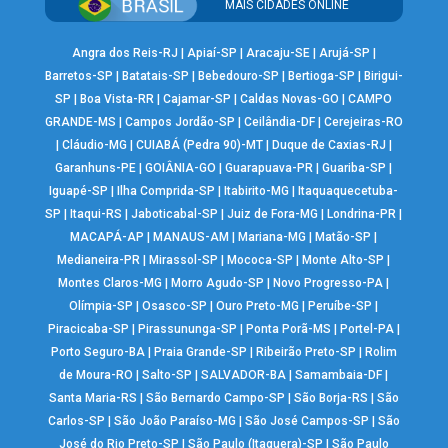
MAIS CIDADES ONLINE
Angra dos Reis-RJ
|
Apiaí-SP
|
Aracaju-SE
|
Arujá-SP
|
Barretos-SP
|
Batatais-SP
|
Bebedouro-SP
|
Bertioga-SP
|
Birigui-
SP
|
Boa Vista-RR
|
Cajamar-SP
|
Caldas Novas-GO
|
CAMPO
GRANDE-MS
|
Campos Jordão-SP
|
Ceilândia-DF
|
Cerejeiras-RO
|
Cláudio-MG
|
CUIABÁ (Pedra 90)-MT
|
Duque de Caxias-RJ
|
Garanhuns-PE
|
GOIÂNIA-GO
|
Guarapuava-PR
|
Guariba-SP
|
Iguapé-SP
|
Ilha Comprida-SP
|
Itabirito-MG
|
Itaquaquecetuba-
SP
|
Itaqui-RS
|
Jaboticabal-SP
|
Juiz de Fora-MG
|
Londrina-PR
|
MACAPÁ-AP
|
MANAUS-AM
|
Mariana-MG
|
Matão-SP
|
Medianeira-PR
|
Mirassol-SP
|
Mococa-SP
|
Monte Alto-SP
|
Montes Claros-MG
|
Morro Agudo-SP
|
Novo Progresso-PA
|
Olímpia-SP
|
Osasco-SP
|
Ouro Preto-MG
|
Peruíbe-SP
|
Piracicaba-SP
|
Pirassununga-SP
|
Ponta Porã-MS
|
Portel-PA
|
Porto Seguro-BA
|
Praia Grande-SP
|
Ribeirão Preto-SP
|
Rolim
de Moura-RO
|
Salto-SP
|
SALVADOR-BA
|
Samambaia-DF
|
Santa Maria-RS
|
São Bernardo Campo-SP
|
São Borja-RS
|
São
Carlos-SP
|
São João Paraíso-MG
|
São José Campos-SP
|
São
José do Rio Preto-SP
|
São Paulo (Itaquera)-SP
|
São Paulo