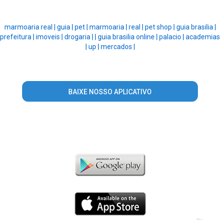
marmoaria real |
guia |
pet |
marmoaria |
real |
pet shop |
guia brasilia |
prefeitura |
imoveis |
drogaria |
|
guia brasilia online |
palacio |
academias
|
up |
mercados |
BAIXE NOSSO APLICATIVO